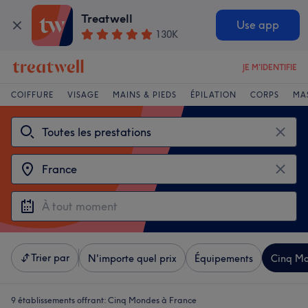
Treatwell
Use app
130K
JE M'IDENTIFIE
COIFFURE
VISAGE
MAINS & PIEDS
ÉPILATION
CORPS
MA
Trier par
N'importe quel prix
Équipements
Cinq M
9 établissements offrant:
Cinq Mondes à France