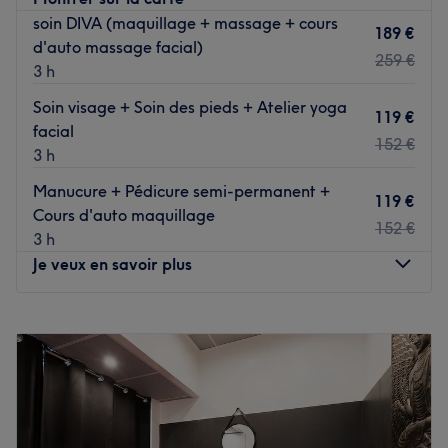
Kahina est ravie de vous accueillir dans son salon.
soin DIVA (maquillage + massage + cours
189 €
d'auto massage facial)
Nos coups de cœur
259 €
3 h
L'atmosphère : un accueil chaleureux.
La spécialité de l'établissement : des formations.
Soin visage + Soin des pieds + Atelier yoga
119 €
facial
Voir le salon
152 €
3 h
Manucure + Pédicure semi-permanent +
119 €
Cours d'auto maquillage
152 €
3 h
Je veux en savoir plus
Lundi
09:00
–
18:00
Mardi
09:00
–
18:00
Mercredi
09:00
–
18:00
Jeudi
09:00
–
18:00
Vendredi
09:00
–
18:00
Samedi
10:00
–
18:00