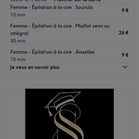
Voir le salon
Femme - Épilation à la cire : Sourcils
9 €
15 min
Femme - Épilation à la cire : Maillot semi ou
26 €
intégral
30 min
Femme - Épilation à la cire : Aisselles
9 €
15 min
Je veux en savoir plus
Lundi
Fermé
Mardi
10:00
–
19:00
Mercredi
10:00
–
20:00
Jeudi
10:00
–
19:00
Vendredi
09:00
–
20:00
Samedi
09:00
–
17:45
Dimanche
Fermé