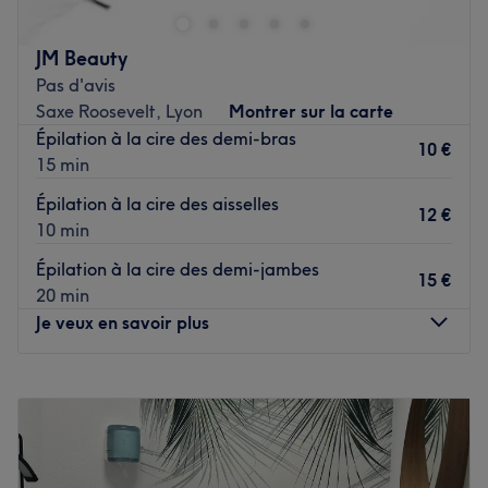
qualité.
Transport public le plus
.
JM Beauty
Pas d'avis
L'équipe
Saxe Roosevelt, Lyon
Montrer sur la carte
Celiza est dévouée et s'occupe de ses clients avec
Épilation à la cire des demi-bras
attention et professionnalisme. Elle est hautement
10 €
15 min
qualifiée et s'engage à fournir un service exceptionnel.
Épilation à la cire des aisselles
Nos coups de cœur :
12 €
10 min
L'atmosphère: découvrez un espace chaleureux et
lumineux.
Épilation à la cire des demi-jambes
15 €
La spécialité de l'établissement : la beauté du regard.
20 min
interdit aux mineurs
Je veux en savoir plus
Voir le salon
Lundi
10:00
–
17:00
Mardi
10:00
–
17:00
Mercredi
Fermé
Jeudi
10:00
–
17:00
Vendredi
10:00
–
17:00