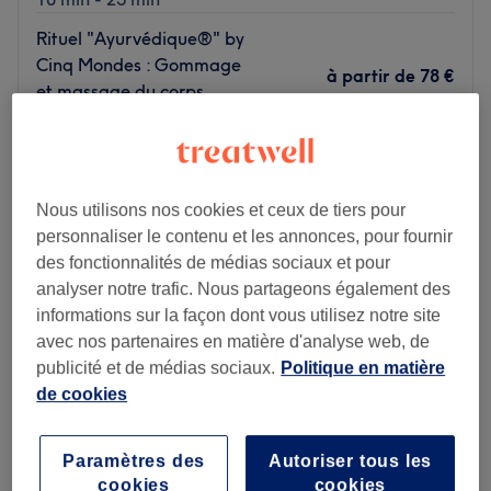
Rituel "Ayurvédique®" by
Cinq Mondes : Gommage
à partir de
78 €
et massage du corps
Économisez jusqu'à 40%
Ayurvédique
1 h 20 min
Massage et soin des pieds
"Pieds Légers®
Nous utilisons nos cookies et ceux de tiers pour
à partir de
42,50 €
Énergisant" by Cinq
personnaliser le contenu et les annonces, pour fournir
Économisez jusqu'à 50%
Mondes
des fonctionnalités de médias sociaux et pour
50 min
analyser notre trafic. Nous partageons également des
Je veux en savoir plus
informations sur la façon dont vous utilisez notre site
avec nos partenaires en matière d'analyse web, de
publicité et de médias sociaux.
Politique en matière
Lundi
09:30
–
19:30
de cookies
Mardi
09:30
–
19:30
Mercredi
09:30
–
19:30
Jeudi
09:30
–
19:30
Paramètres des
Autoriser tous les
Vendredi
09:30
–
19:30
cookies
cookies