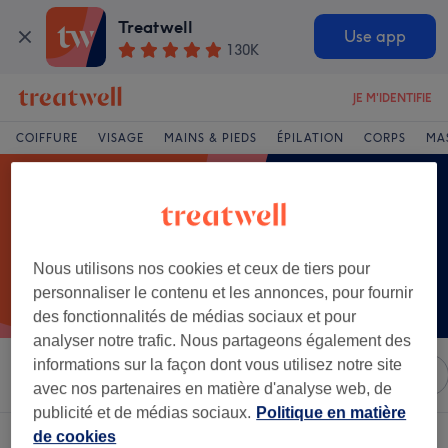
Treatwell
Use app
130K
JE M'IDENTIFIE
COIFFURE
VISAGE
MAINS & PIEDS
ÉPILATION
CORPS
MA
Nous utilisons nos cookies et ceux de tiers pour
personnaliser le contenu et les annonces, pour fournir
des fonctionnalités de médias sociaux et pour
analyser notre trafic. Nous partageons également des
informations sur la façon dont vous utilisez notre site
Trier par
N'importe quel prix
London Lash
Salons
avec nos partenaires en matière d'analyse web, de
publicité et de médias sociaux.
Politique en matière
de cookies