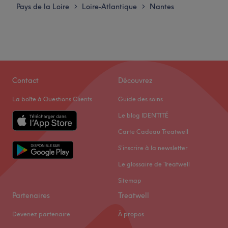
Pays de la Loire
Loire-Atlantique
Nantes
>
>
Contact
Découvrez
La boîte à Questions Clients
Guide des soins
Le blog IDENTITÉ
Carte Cadeau Treatwell
S'inscrire à la newsletter
Le glossaire de Treatwell
Sitemap
Partenaires
Treatwell
Devenez partenaire
À propos