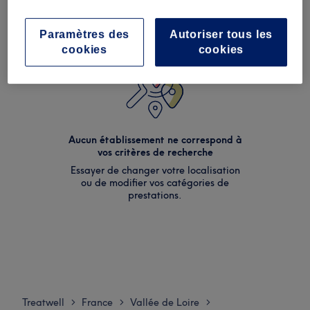
Paramètres des
Autoriser tous les
cookies
cookies
Aucun établissement ne correspond à
vos critères de recherche
Essayer de changer votre localisation
ou de modifier vos catégories de
prestations.
Treatwell
France
Vallée de Loire
>
>
>