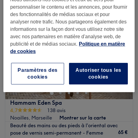
autres extensions d’ongles et rallongements près de 1er
arrondissement, Marseille
personnaliser le contenu et les annonces, pour fournir
des fonctionnalités de médias sociaux et pour
analyser notre trafic. Nous partageons également des
informations sur la façon dont vous utilisez notre site
avec nos partenaires en matière d'analyse web, de
publicité et de médias sociaux.
Politique en matière
de cookies
Paramètres des
Autoriser tous les
cookies
cookies
Hammam Eden Spa
4,7
138 avis
Noailles, Marseille
Montrer sur la carte
Beauté des mains ou des pieds à l'oriental avec
65 €
pose de vernis semi-permanent - Femme