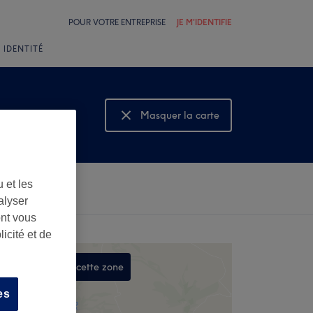
POUR VOTRE ENTREPRISE
JE M'IDENTIFIE
 IDENTITÉ
longements
Masquer la carte
Montrer la carte
 et les
alyser
ont vous
icité et de
Rechercher dans cette zone
,
es