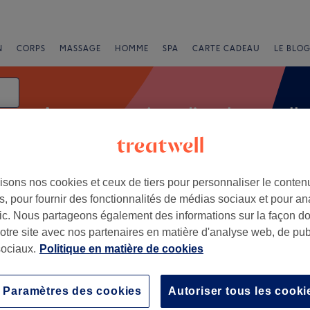
N
CORPS
MASSAGE
HOMME
SPA
CARTE CADEAU
LE BLOG
Autres extensions d’ongles et ral
isons nos cookies et ceux de tiers pour personnaliser le contenu
e
, pour fournir des fonctionnalités de médias sociaux et pour an
afic. Nous partageons également des informations sur la façon d
notre site avec nos partenaires en matière d'analyse web, de publ
ociaux.
Politique en matière de cookies
+
−
Paramètres des cookies
Autoriser tous les cooki