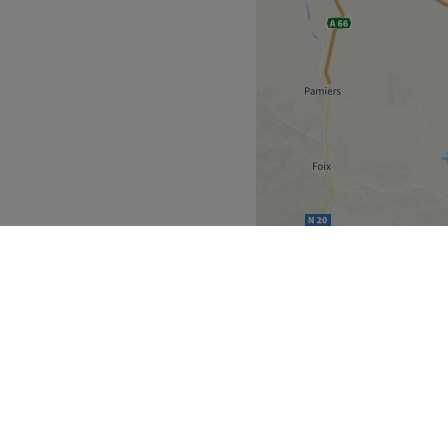
yrenées
Albi
>
uvrez
Partenaires