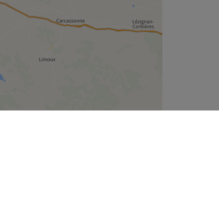
Leaflet
| ©
OpenStreetMap
contributors
Treatwell