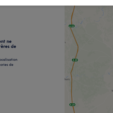
ent ne
tères de
ocalisation
ories de