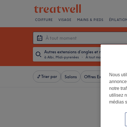
COIFFURE
VISAGE
MAINS & PIEDS
ÉPILATIO
Autres extensions d’ongles et rallongements
à Albi, Midi-pyrenées
・
À tout moment
Nous util
Trier par
Salons
Offres Express
Not
annonces
notre tr
utilisez 
médias s