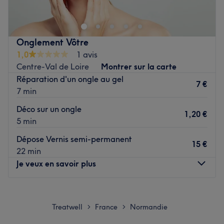
Onglement Vôtre
1,0
1 avis
Centre-Val de Loire
Montrer sur la carte
Réparation d'un ongle au gel
7 €
7 min
Déco sur un ongle
1,20 €
5 min
Dépose Vernis semi-permanent
15 €
22 min
Je veux en savoir plus
Lundi
Fermé
Mardi
09:15
–
18:00
Treatwell
France
Normandie
>
>
Mercredi
09:15
–
18:00