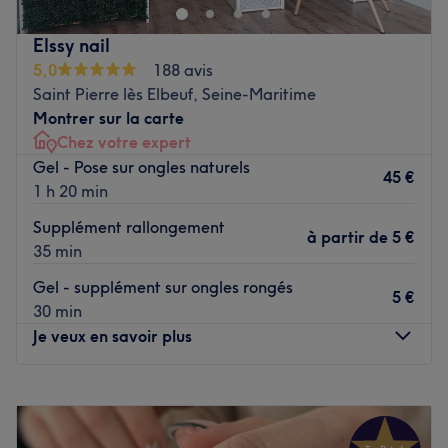
Transport public le plus proche :
Elssy nail
Tania Beleza se situe à deux minutes à pied de l'arrêt de
5,0
188 avis
bus marché en prenant le F3.
Saint Pierre lès Elbeuf, Seine-Maritime
C'est Tania, qui s'occupe personnellement de vous. Elle
Montrer sur la carte
est dévouée à vous offrir les meilleures prestations.
Chez votre expert
Nos coups de cœur :
Gel - Pose sur ongles naturels
45 €
L'atmosphère : vous entrez dans un établissement à la
1 h 20 min
décoration cocooning.
Supplément rallongement
La spécialité de l'établissement: les poses d'ongles en
à partir de
5 €
35 min
gel.
Gel - supplément sur ongles rongés
Voir le salon
5 €
30 min
Je veux en savoir plus
Lundi
09:00
–
17:30
Mardi
09:00
–
17:30
Mercredi
09:00
–
17:30