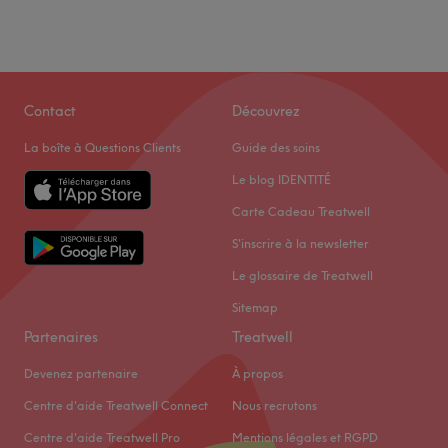
Jeudi
09:15
–
18:00
Vendredi
09:15
–
18:00
Samedi
09:15
–
13:00
Dimanche
Fermé
Contact
Découvrez
Voir le salon
La boîte à Questions Clients
Guide des soins
Le blog IDENTITÉ
Carte Cadeau Treatwell
S'inscrire à la newsletter
Le glossaire de Treatwell
Sitemap
Partenaires
Treatwell
Devenez partenaire
À propos
Centre d'aide Treatwell Connect
Nous recrutons
Centre d'aide Treatwell Pro
Mentions légales et RGPD