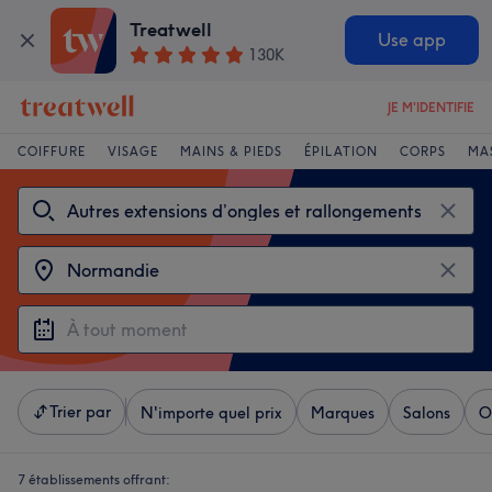
Treatwell
Use app
130K
JE M'IDENTIFIE
COIFFURE
VISAGE
MAINS & PIEDS
ÉPILATION
CORPS
MA
Trier par
N'importe quel prix
Marques
Salons
O
7 établissements offrant: