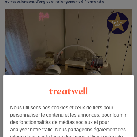
autres extensions d’ongles et rallongements à Normandie
Tania Beleza
5,0
232 avis
Nous utilisons nos cookies et ceux de tiers pour
Cleon, Seine-Maritime
Montrer sur la carte
personnaliser le contenu et les annonces, pour fournir
Pose complète avec capsules
des fonctionnalités de médias sociaux et pour
à partir de
40 €
1 h 15 min
analyser notre trafic. Nous partageons également des
informations sur la façon dont vous utilisez notre site