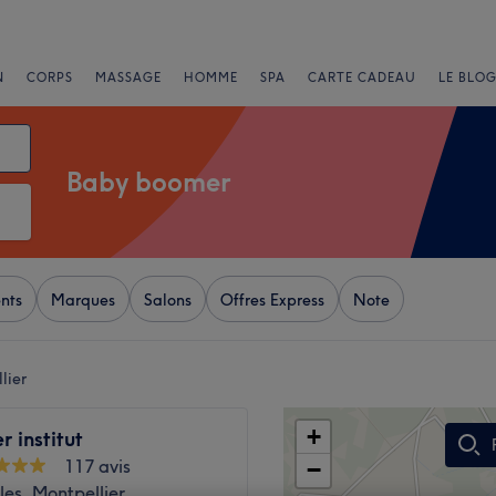
N
CORPS
MASSAGE
HOMME
SPA
CARTE CADEAU
LE BLOG
Baby boomer
nts
Marques
Salons
Offres Express
Note
lier
+
r institut
117 avis
−
les, Montpellier