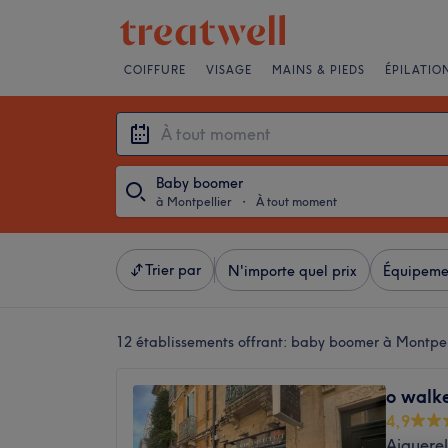
COIFFURE
VISAGE
MAINS & PIEDS
ÉPILATIO
Baby boomer
à Montpellier
・
À tout moment
Trier par
N'importe quel prix
Équipeme
12 établissements offrant:
baby boomer à Montpel
o walke
4,9
Aiguerel