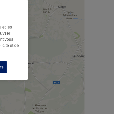
 et les
alyser
ont vous
icité et de
es