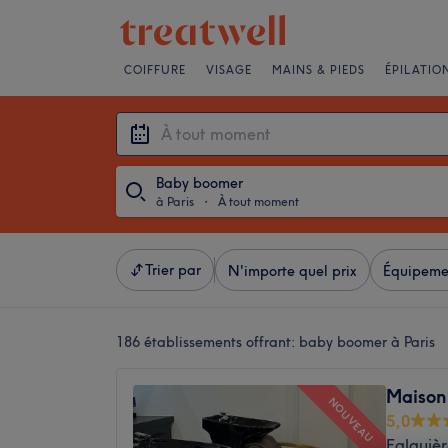
COIFFURE
VISAGE
MAINS & PIEDS
ÉPILATIO
Baby boomer
à Paris
・
À tout moment
Trier par
N'importe quel prix
Équipeme
186 établissements offrant:
baby boomer à Paris
Maison
NOUVEAU
5,0
Falguièr