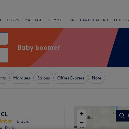
N
CORPS
MASSAGE
HOMME
SPA
CARTE CADEAU
LE BLOG
Baby boomer
nts
Marques
Salons
Offres Express
Note
+
 CL
6 avis
−
e, Paris