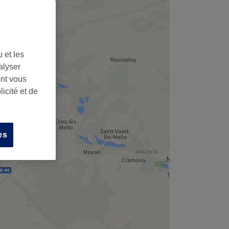
 et les
alyser
ont vous
icité et de
es