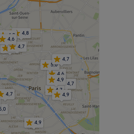
4,8
4,8
4,6
4,7
4,9
4,7
5,0
4,6
4,9
4,7
4,7
4,7
4,9
5,0
4,9