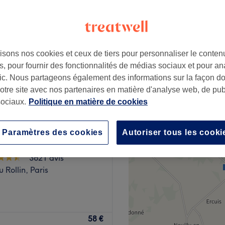
isons nos cookies et ceux de tiers pour personnaliser le contenu
70 €
, pour fournir des fonctionnalités de médias sociaux et pour an
afic. Nous partageons également des informations sur la façon d
notre site avec nos partenaires en matière d'analyse web, de publ
ociaux.
Politique en matière de cookies
manucure - Nails
Paramètres des cookies
Autoriser tous les cooki
ure
3621 avis
 Rollin, Paris
eauté dans le 15ᵉ
58 €
légant, moderne et