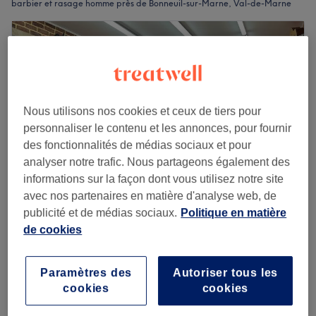
barbier et rasage homme près de Bonneuil-sur-Marne, Val-de-Marne
Nous utilisons nos cookies et ceux de tiers pour
personnaliser le contenu et les annonces, pour fournir
des fonctionnalités de médias sociaux et pour
analyser notre trafic. Nous partageons également des
informations sur la façon dont vous utilisez notre site
avec nos partenaires en matière d'analyse web, de
publicité et de médias sociaux.
Politique en matière
BRAM'S BARBER SHOP
de cookies
4,8
57 avis
Saint-Maur-des-Fossés, Val-de-Marne
Paramètres des
Autoriser tous les
Montrer sur la carte
cookies
cookies
Barbe
10 €
30 min