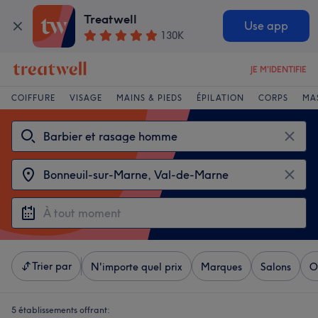
Treatwell
Use app
130K
JE M'IDENTIFIE
COIFFURE
VISAGE
MAINS & PIEDS
ÉPILATION
CORPS
MA
Trier par
N'importe quel prix
Marques
Salons
O
5 établissements offrant: