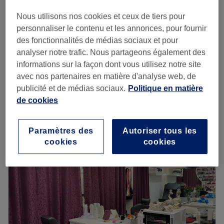
Beauté des pieds, massage et pose
Nous utilisons nos cookies et ceux de tiers pour
à partir de
35 €
de vernis
personnaliser le contenu et les annonces, pour fournir
35 min - 40 min
des fonctionnalités de médias sociaux et pour
analyser notre trafic. Nous partageons également des
Beauté des pieds, massage et pose
informations sur la façon dont vous utilisez notre site
à partir de
45 €
de vernis semi-permanent
avec nos partenaires en matière d'analyse web, de
45 min - 50 min
publicité et de médias sociaux.
Politique en matière
Je veux en savoir plus
de cookies
Lundi
10:00
–
19:30
Paramètres des
Autoriser tous les
Mardi
10:00
–
19:30
cookies
cookies
Mercredi
10:00
–
19:30
Jeudi
10:00
–
19:30
Vendredi
10:00
–
19:30
Samedi
10:00
–
19:30
Dimanche
10:00
–
19:30
L&S BEAUTES est un superbe salon de beauté situé dans