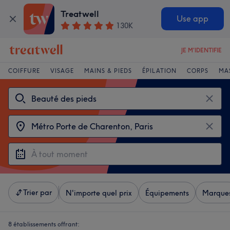
Treatwell
Use app
130K
JE M'IDENTIFIE
COIFFURE
VISAGE
MAINS & PIEDS
ÉPILATION
CORPS
MA
Trier par
N'importe quel prix
Équipements
Marque
8 établissements offrant: