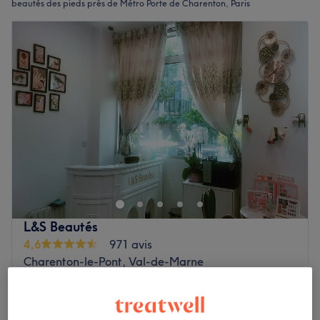
beautés des pieds près de Métro Porte de Charenton, Paris
L&S Beautés
4,6
971 avis
Charenton-le-Pont, Val-de-Marne
Montrer sur la carte
Pieds - Pose de vernis
à partir de
10 €
10 min - 15 min