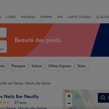
N
CORPS
MASSAGE
HOMME
SPA
CARTE CADEAU
LE BLOG
Beauté des pieds
ent
nts
Marques
Salons
Offres Express
Note
uilly-sur-Seine, Hauts-de-Seine
+
 Nails Bar Neuilly
37 avis
−
sur-Seine, Hauts-de-Seine