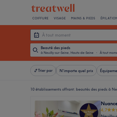
COIFFURE
VISAGE
MAINS & PIEDS
ÉPILATIO
Beauté des pieds
à Neuilly-sur-Seine, Hauts-de-Seine
・
À tout mom
Trier par
N'importe quel prix
Équipeme
10 établissements offrant:
beautés des pieds à Ne
Nuances
4,7
Neuilly-