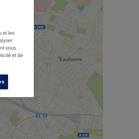
 et les
alyser
ont vous
icité et de
es