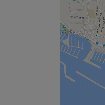
 situé à Marseille. C'est un
té dans un cadre agréable et
'arrêt de bus L'Estaque, qui
e consacre entièrement à
a travaillent avec passion
de beauté de qualité.
t un espace accueillant.
ion, les massages, l'onglerie
Voir le salon