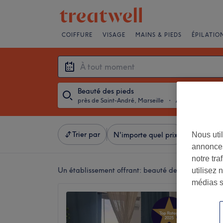
COIFFURE
VISAGE
MAINS & PIEDS
ÉPILATIO
Beauté des pieds
près de Saint-André, Marseille
・
À tout moment
Trier par
Nous util
N'importe quel prix
Salons
annonces
notre tr
Un établissement offrant:
beauté des pieds près d
utilisez 
médias s
M beaut
4,9
L'Estaqu