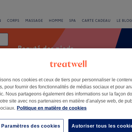
N
CORPS
MASSAGE
HOMME
SPA
CARTE CADEAU
LE BLOG
Beauté des pieds
isons nos cookies et ceux de tiers pour personnaliser le contenu
Offres Express
Note
, pour fournir des fonctionnalités de médias sociaux et pour an
afic. Nous partageons également des informations sur la façon d
e Saint-André, Marseille
notre site avec nos partenaires en matière d'analyse web, de publ
ociaux.
Politique en matière de cookies
+
y's sisters
295 avis
−
Paramètres des cookies
Autoriser tous les cooki
e, Marseille