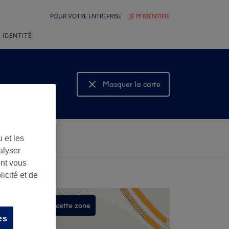
POUR VOTRE ENTREPRISE
JE M'IDENTIFIE
 IDENTITÉ
Masquer la carte
Montrer la carte
 et les
alyser
ont vous
icité et de
Rechercher dans cette zone
es
,