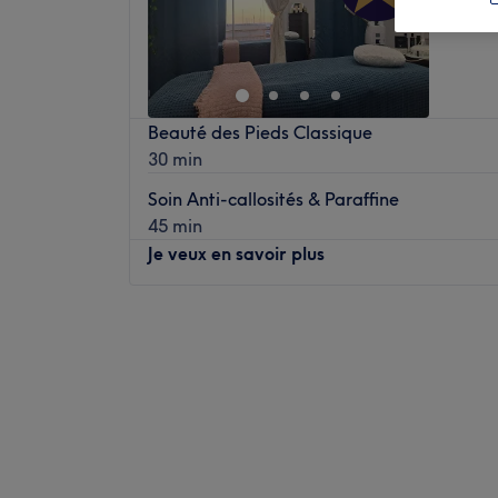
Beauté des Pieds Classique
30 min
Soin Anti-callosités & Paraffine
45 min
Je veux en savoir plus
Lundi
09:00
–
19:00
Mardi
09:00
–
19:00
Mercredi
09:00
–
19:00
Jeudi
09:00
–
19:00
Vendredi
09:00
–
19:00
Samedi
09:00
–
18:00
Dimanche
Fermé