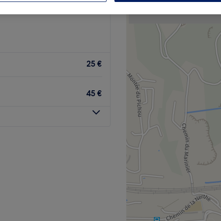
25 €
45 €