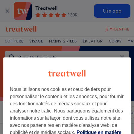
Treatwell
Use app
130K
JE M'IDENTIFIE
COIFFURE
VISAGE
MAINS & PIEDS
ÉPILATION
CORPS
MA
Nous utilisons nos cookies et ceux de tiers pour
personnaliser le contenu et les annonces, pour fournir
des fonctionnalités de médias sociaux et pour
analyser notre trafic. Nous partageons également des
Trier par
N'importe quel prix
Salons
Offres Express
informations sur la façon dont vous utilisez notre site
avec nos partenaires en matière d'analyse web, de
Un établissement offrant:
publicité et de médias sociaux.
Politique en matière