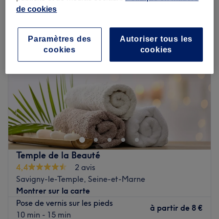
beauté des pieds à Savigny-le-Temple, Seine-et-Marne
de cookies
Paramètres des
Autoriser tous les
cookies
cookies
Temple de la Beauté
4,4
2 avis
Savigny-le-Temple, Seine-et-Marne
Montrer sur la carte
Pose de vernis sur les pieds
à partir de
8 €
10 min - 15 min