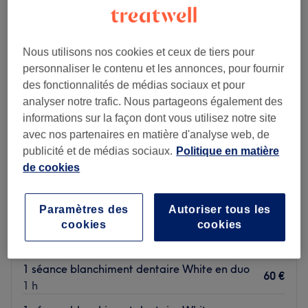
blanchiment des dents près de Corbeil-Essonnes, Essonne
Nous utilisons nos cookies et ceux de tiers pour
personnaliser le contenu et les annonces, pour fournir
des fonctionnalités de médias sociaux et pour
analyser notre trafic. Nous partageons également des
informations sur la façon dont vous utilisez notre site
avec nos partenaires en matière d'analyse web, de
publicité et de médias sociaux.
Politique en matière
de cookies
Paramètres des
Autoriser tous les
Aesthetik.Face
cookies
cookies
3,3
20 avis
Essonne
Montrer sur la carte
1 séance blanchiment dentaire White en duo
60 €
1 h