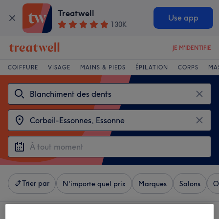
Treatwell
Use app
130K
JE M'IDENTIFIE
COIFFURE
VISAGE
MAINS & PIEDS
ÉPILATION
CORPS
MA
Trier par
N'importe quel prix
Marques
Salons
O
4 établissements offrant: