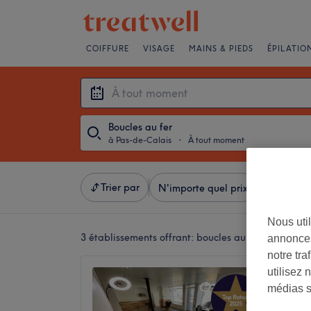
COIFFURE
VISAGE
MAINS & PIEDS
ÉPILATIO
Boucles au fer
à Pas-de-Calais
・
À tout moment
Trier par
N'importe quel prix
Marques
Nous util
3 établissements offrant:
boucles au fer à Pas-de-
annonces
notre tr
utilisez 
Will
médias s
5,0
Etaples,