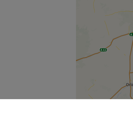
ux et convivial.
es, les colorations et
assage situé à Isbergues, à
du quotidien et prenez le
Voir le salon
it grâce à des prestations
 experte Nathalie.
 l'arrêt de bus Victoire
s soins de qualité à ses
ambiance cosy, propice à la