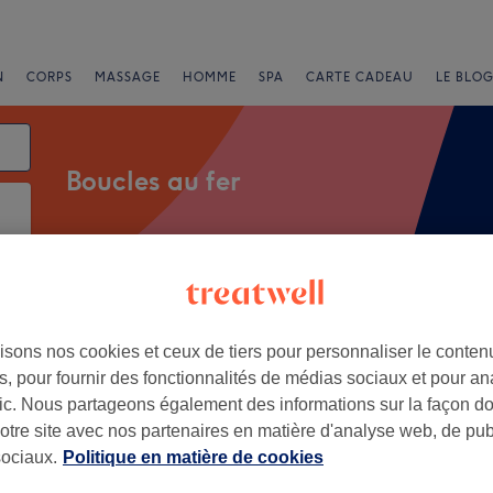
N
CORPS
MASSAGE
HOMME
SPA
CARTE CADEAU
LE BLOG
Boucles au fer
Salons
Offres Express
Note
isons nos cookies et ceux de tiers pour personnaliser le contenu
Calais
, pour fournir des fonctionnalités de médias sociaux et pour an
afic. Nous partageons également des informations sur la façon d
+
notre site avec nos partenaires en matière d'analyse web, de publ
ociaux.
Politique en matière de cookies
394 avis
−
 Pas-de-Calais