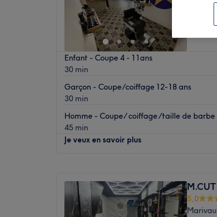
Enfant - Coupe 4 - 11ans
30 min
Garçon - Coupe/coiffage 12-18 ans
30 min
Homme - Coupe/ coiffage /taille de barbe
45 min
Je veux en savoir plus
Lundi
Fermé
Mardi
Fermé
M.CUT
Mercredi
09:30
–
19:00
5,0
Jeudi
09:30
–
19:00
Marivau
Vendredi
09:30
–
19:00