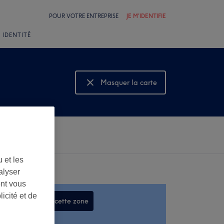
POUR VOTRE ENTREPRISE
JE M'IDENTIFIE
 IDENTITÉ
Masquer la carte
Montrer la carte
 et les
alyser
ont vous
icité et de
Rechercher dans cette zone
,