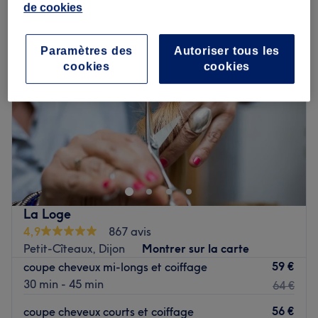
de cookies
Paramètres des
Autoriser tous les
cookies
cookies
La Loge
4,9
867 avis
Petit-Cîteaux, Dijon
Montrer sur la carte
59 €
coupe cheveux mi-longs et coiffage
30 min - 45 min
64 €
56 €
coupe cheveux courts et coiffage