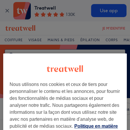
Treatwell
Use app
130K
JE M'IDENTIFIE
COIFFURE
VISAGE
MAINS & PIEDS
ÉPILATION
CORPS
MA
Nous utilisons nos cookies et ceux de tiers pour
personnaliser le contenu et les annonces, pour fournir
des fonctionnalités de médias sociaux et pour
analyser notre trafic. Nous partageons également des
Trier par
N'importe quel prix
Salons
Offres Express
informations sur la façon dont vous utilisez notre site
avec nos partenaires en matière d'analyse web, de
publicité et de médias sociaux.
Politique en matière
Un établissement offrant:
brushing à Dijon