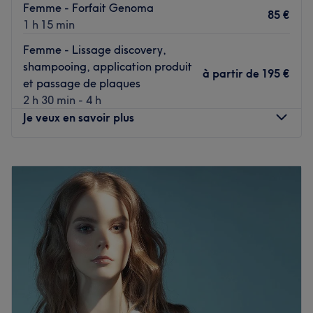
Voir le salon
Femme - Forfait Genoma
85 €
1 h 15 min
Femme - Lissage discovery,
shampooing, application produit
à partir de
195 €
et passage de plaques
2 h 30 min - 4 h
Je veux en savoir plus
Lundi
Fermé
Mardi
09:30
–
19:30
Mercredi
09:30
–
19:30
Jeudi
09:30
–
21:00
Vendredi
09:30
–
19:30
Samedi
09:00
–
18:00
Dimanche
Fermé
Bienvenue dans le salon de coiffure Confidences Le Salon
- Vaise, dans le 9ème arrondissement de Lyon, à deux