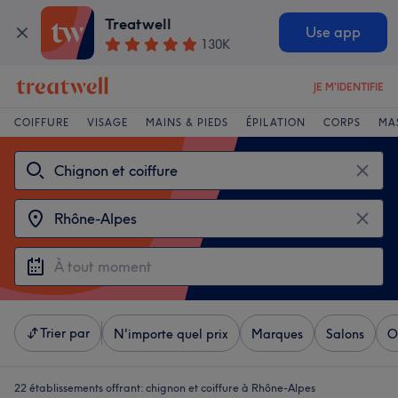
Treatwell
Use app
130K
JE M'IDENTIFIE
COIFFURE
VISAGE
MAINS & PIEDS
ÉPILATION
CORPS
MA
Trier par
N'importe quel prix
Marques
Salons
O
22 établissements offrant:
chignon et coiffure à Rhône-Alpes