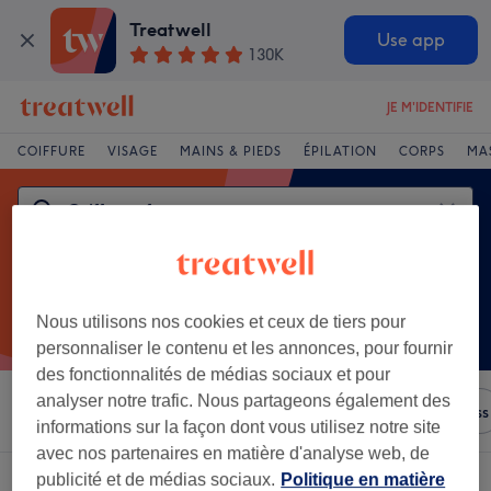
Treatwell
Use app
130K
JE M'IDENTIFIE
COIFFURE
VISAGE
MAINS & PIEDS
ÉPILATION
CORPS
MA
Nous utilisons nos cookies et ceux de tiers pour
personnaliser le contenu et les annonces, pour fournir
des fonctionnalités de médias sociaux et pour
analyser notre trafic. Nous partageons également des
Trier par
N'importe quel prix
Salons
Offres Express
informations sur la façon dont vous utilisez notre site
avec nos partenaires en matière d'analyse web, de
publicité et de médias sociaux.
Politique en matière
Un établissement offrant:
coiffure afro à Limoges, Limousin