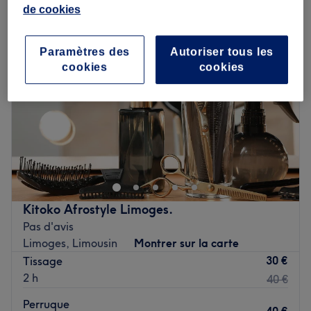
de cookies
Paramètres des
Autoriser tous les
cookies
cookies
Kitoko Afrostyle Limoges.
Pas d'avis
Limoges, Limousin
Montrer sur la carte
30 €
Tissage
2 h
40 €
Perruque