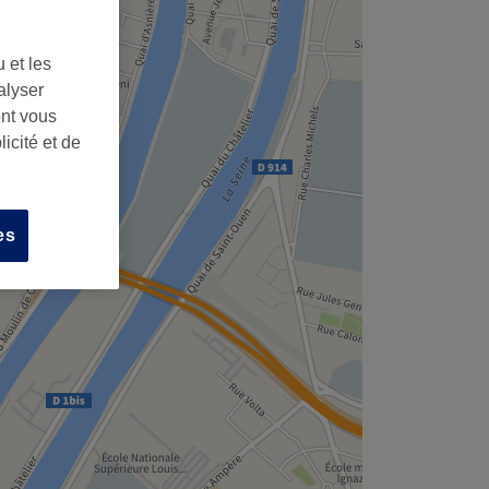
 et les
alyser
ont vous
icité et de
es