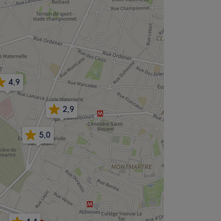
4,9
2,9
5,0