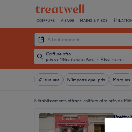
COIFFURE
VISAGE
MAINS & PIEDS
ÉPILATIO
Coiffure afro
près de Métro Blanche, Paris
・
À tout moment
Trier par
N'importe quel prix
Marques
8 établissements offrant:
coiffure afro près de Mét
Pretty 
4,4
Rue des 