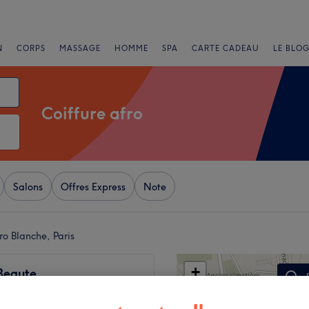
N
CORPS
MASSAGE
HOMME
SPA
CARTE CADEAU
LE BLOG
Coiffure afro
Salons
Offres Express
Note
ro Blanche, Paris
+
Beaute
333 avis
−
Martyrs, Paris