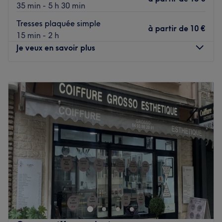
35 min - 5 h 30 min
Tresses plaquée simple
à partir de
10 €
15 min - 2 h
Je veux en savoir plus
Lundi
10:00
–
18:00
Mardi
10:00
–
18:00
Mercredi
Fermé
Jeudi
10:00
–
18:00
Vendredi
10:00
–
20:00
Samedi
09:00
–
20:00
Dimanche
Fermé
Nilz Coiffure, situé à Nice, est un espace authentique et
professionnel dédié à la coiffure mixte et afro, pour une
approche globale du bien-être physique et énergétique.
Transport public le plus proche