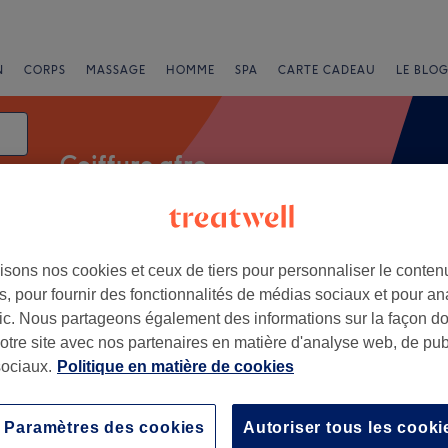
N
CORPS
MASSAGE
HOMME
SPA
CARTE CADEAU
LE BLOG
Coiffure afro
isons nos cookies et ceux de tiers pour personnaliser le contenu
e
, pour fournir des fonctionnalités de médias sociaux et pour an
afic. Nous partageons également des informations sur la façon d
 Champagne Ardenne
notre site avec nos partenaires en matière d'analyse web, de publ
ociaux.
Politique en matière de cookies
+
ff
is
−
Paramètres des cookies
Autoriser tous les cooki
Nord , Champagne