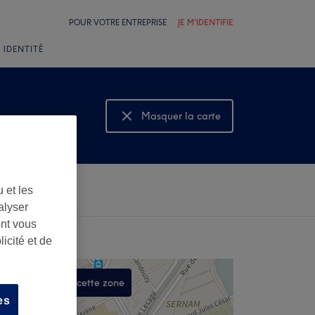
POUR VOTRE ENTREPRISE
JE M'IDENTIFIE
 IDENTITÉ
Masquer la carte
Montrer la carte
 et les
alyser
ont vous
icité et de
Rechercher dans cette zone
es
,