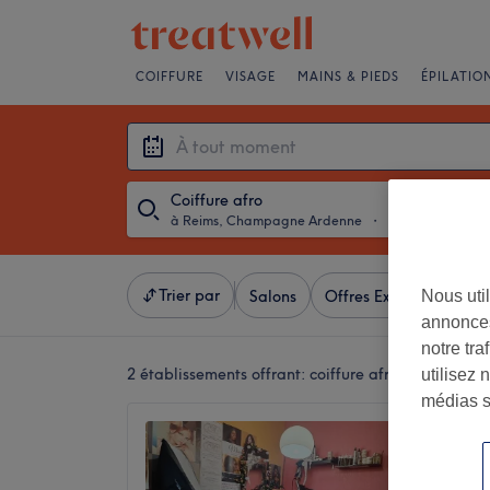
COIFFURE
VISAGE
MAINS & PIEDS
ÉPILATIO
Coiffure afro
à Reims, Champagne Ardenne
・
À tout moment
Trier par
Nous util
Salons
Offres Express
Not
annonces
notre tr
2 établissements offrant:
coiffure afro à Reims,
utilisez 
médias s
Misscoi
Pas d'av
Wilson-