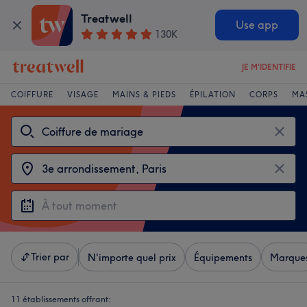
Treatwell
Use app
130K
JE M'IDENTIFIE
COIFFURE
VISAGE
MAINS & PIEDS
ÉPILATION
CORPS
MA
Trier par
N'importe quel prix
Équipements
Marque
11 établissements offrant: