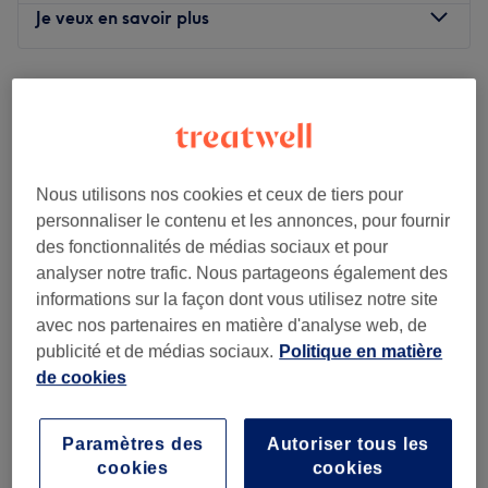
Je veux en savoir plus
Lundi
Fermé
Mardi
10:00
–
20:00
Mercredi
10:00
–
20:00
Jeudi
10:00
–
20:00
Vendredi
10:00
–
20:00
Nous utilisons nos cookies et ceux de tiers pour
Samedi
10:00
–
20:00
personnaliser le contenu et les annonces, pour fournir
Dimanche
Fermé
des fonctionnalités de médias sociaux et pour
analyser notre trafic. Nous partageons également des
Woody Saeïé est un salon de coiffure idéalement situé au
informations sur la façon dont vous utilisez notre site
cœur de Paris.
avec nos partenaires en matière d'analyse web, de
D’origine thaïlandaise, Woody a construit une expertise
publicité et de médias sociaux.
Politique en matière
internationale entre Tokyo, Los Angeles et Bangkok. Il a
de cookies
notamment créé trois salons à Bangkok avant de
EDGE ACADEMY
s’installer en France pour y ouvrir son propre salon.
5,0
68 avis
Paramètres des
Autoriser tous les
Rue Saint-Denis, Paris
Montrer sur la carte
Formé aux techniques japonaises les plus exigeantes, il
cookies
cookies
Coiffure de mariage avec essai