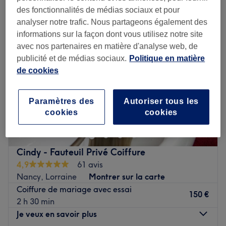
des fonctionnalités de médias sociaux et pour
analyser notre trafic. Nous partageons également des
informations sur la façon dont vous utilisez notre site
avec nos partenaires en matière d'analyse web, de
publicité et de médias sociaux.
Politique en matière
de cookies
Paramètres des
Autoriser tous les
cookies
cookies
Cindy - Fauteuil Privé Coiffure
4,9
61 avis
Nancy, Lorraine
Montrer sur la carte
Coiffure de mariage avec essai
150 €
2 h 30 min
Je veux en savoir plus