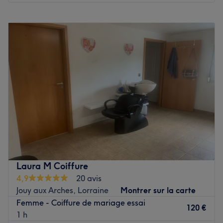
Lundi
Fermé
Mardi
Fermé
Mercredi
Fermé
Jeudi
Fermé
Vendredi
09:30
–
19:00
Samedi
09:30
–
17:00
Dimanche
Fermé
Bienvenue dans l'espace coiffure de Cindy, installé dans
le coworking Fauteuil Privé ! Ce salon, situé à Nancy, est
animé par Cindy, une coiffeuse passionnée et
expérimentée. Découvrez un univers où tendance et
innovation se marient harmonieusement pour vous offrir
Laura M Coiffure
une séance coiffure personnalisée. Envie d'une
4,9
20 avis
transformation capillaire ou un simple changement de
Jouy aux Arches, Lorraine
Montrer sur la carte
style ? Réservez maintenant chez Cindy - Fauteuil Privé
Femme - Coiffure de mariage essai
Coiffure !
120 €
1 h