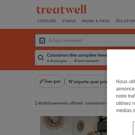
COIFFURE
VISAGE
MAINS & PIEDS
ÉPILATIO
Coloration tête complète femme
à Auvergne
・
À tout moment
Trier par
Nous util
N'importe quel prix
Marques
annonces
notre tr
2 établissements offrant:
coloration tête complèt
utilisez 
médias s
Loulou 
5,0
Clermon