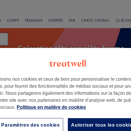
N
CORPS
MASSAGE
HOMME
SPA
CARTE CADEAU
LE BLOG
Coloration tête complète femme
isons nos cookies et ceux de tiers pour personnaliser le contenu
Salons
Offres Express
Note
, pour fournir des fonctionnalités de médias sociaux et pour an
afic. Nous partageons également des informations sur la façon d
e femme à Auvergne
notre site avec nos partenaires en matière d'analyse web, de publ
ociaux.
Politique en matière de cookies
+
√
41 avis
−
Paramètres des cookies
Autoriser tous les cooki
t-Ferrand, Auvergne