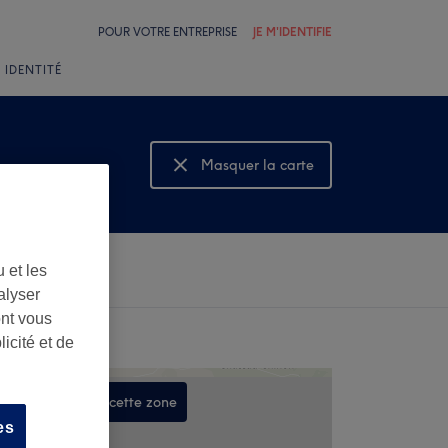
POUR VOTRE ENTREPRISE
JE M'IDENTIFIE
 IDENTITÉ
Masquer la carte
Montrer la carte
 et les
alyser
ont vous
icité et de
Rechercher dans cette zone
es
,