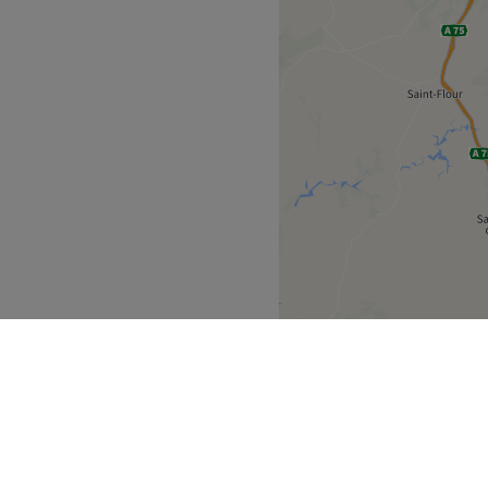
l'arrêt de tram Delille
vous accueille
 conviviale et cocooning.
es et les coiffages.
fessionnel.
Voir le salon