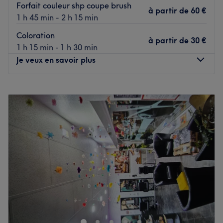
Forfait couleur shp coupe brush
à partir de
60 €
1 h 45 min - 2 h 15 min
Coloration
à partir de
30 €
1 h 15 min - 1 h 30 min
Je veux en savoir plus
Lundi
10:30
–
17:30
Mardi
08:30
–
18:30
Mercredi
Fermé
Jeudi
08:30
–
18:30
Vendredi
08:30
–
18:30
Samedi
07:00
–
12:00
Dimanche
Fermé
Bienvenue chez LK Création, votre salon de coiffure à
Tinchebray-Bocage, dédié à la beauté et au bien-être de
toute la famille. Que vous souhaitiez une coupe
tendance, une couleur éclatante, un brushing impeccable