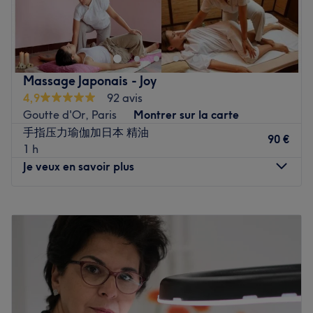
Situé dans le 14e arrondissement de Paris, l'établissement
Voir le salon
Yuanqi Beauté sera ravi de vous accueillir sur rendez-
vous, pour une séance d'acupuncture traditionnelle, de
lifting par acupuncture ou un soin du visage.
Massage Japonais - Joy
Transport public le plus proche :
4,9
92 avis
À seulement deux minutes à pied du métro Alésia.
Goutte d'Or, Paris
Montrer sur la carte
手指压力瑜伽加日本 精油
L’équipe :
90 €
1 h
À l'accueil de ce salon, Sarina vous réserve un accueil
Je veux en savoir plus
chaleureux et attentionné. Son approche personnalisée et
attentionnée garantit un accueil empreint de convivialité
Lundi
10:00
–
20:15
et de professionnalisme.
Mardi
10:00
–
20:15
Mercredi
10:00
–
20:15
Nos coups de cœur :
Jeudi
10:00
–
20:15
L’atmosphère : découvrez un cadre zen à la décoration
Vendredi
10:00
–
20:15
moderne et épurée.
Samedi
10:00
–
20:15
Les spécialités de l’établissement : les soins du visage et
Dimanche
10:00
–
20:15
la médecine traditionnelle chinoise