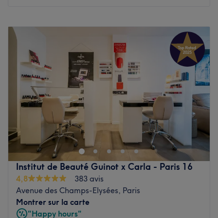
beau en vous.
Voir le salon
Lundi
10:00
–
20:00
Mardi
10:00
–
20:00
Mercredi
10:00
–
20:00
Jeudi
10:00
–
20:00
Vendredi
10:00
–
20:00
Samedi
10:00
–
20:00
Dimanche
Fermé
WACHAYA est un salon de massage et un institut de
beauté Japonais situé dans le 15ème arrondissement de
Paris, dans le quartier Dupleix, à deux pas des métros La
Motte-Picquet Grenelle.
Institut de Beauté Guinot x Carla - Paris 16
C'est un véritable dépaysement qui vous est offert dans
4,8
383 avis
cet institut à l'atmosphère zen et aux teintes minimalistes
Avenue des Champs-Elysées, Paris
de vert et de crème. Ici, on privilégie l'esthétique épurée
Montrer sur la carte
du Pays du Soleil Levant, mêlant matières boisées et
"Happy hours"