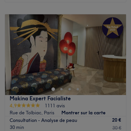
Lundi
Fermé
Mardi
10:00
–
19:30
Mercredi
10:00
–
19:30
Jeudi
10:00
–
19:30
Vendredi
10:00
–
19:30
Samedi
10:00
–
19:30
Dimanche
Fermé
Belle O Naturel est un institut de beauté situé dans le 18ᵉ
arrondissement de Paris, dans le quartier Abbesses, à
deux pas du métro du même nom et du célèbre Sacré-
Cœur.
Laissez-vous vous faire chouchouter, le temps d'une
Makina Expert Facialiste
parenthèse de douceur et profitez de soins sur mesure
4,9
1111 avis
pour révéler votre beauté naturelle et prendre soin de
Rue de Tolbiac, Paris
Montrer sur la carte
votre peau.
20 €
Consultation - Analyse de peau
Transports publics les plus proches :
30 min
30 €