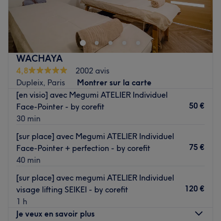
SACRÉE PARIS | Centre Dermo-Esthétique Paris 12ème
Expertise technologique avancée :
✨ Microneedling visage (rides, cicatrices, éclat)
✨ Épilation laser diode (toutes peaux)
WACHAYA
✨ LED photobiomodulation (anti-âge, acné)
4,8
2002 avis
Dupleix, Paris
Montrer sur la carte
✨ Manucure russe (technique exclusive)
[en visio] avec Megumi ATELIER Individuel
✨ Rehaussement cils & Browlift
50 €
Face-Pointer - by corefit
30 min
Technologies de pointe · Protocoles personnalisés ·
Résultats visibles
[sur place] avec Megumi ATELIER Individuel
📍 267 Rue de Charenton, 75012 Paris
75 €
Face-Pointer + perfection - by corefit
40 min
🚇 Métro Porte de Charenton (Ligne 8)
[sur place] avec megumi ATELIER Individuel
Ouvert du lundi au samedi
120 €
visage lifting SEIKEI - by corefit
Réservation en ligne 24/7
1 h
Chaque soin est pensé pour révéler ce qu’il y a de plus
Je veux en savoir plus