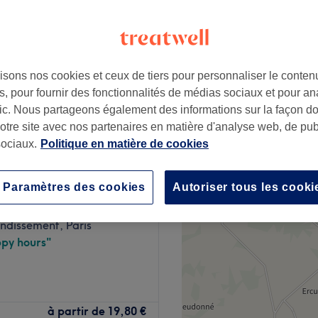
py hours"
isons nos cookies et ceux de tiers pour personnaliser le contenu
à partir de
16,20 €
n
, pour fournir des fonctionnalités de médias sociaux et pour an
Économisez jusqu'à 10%
afic. Nous partageons également des informations sur la façon d
notre site avec nos partenaires en matière d'analyse web, de publ
ociaux.
Politique en matière de cookies
Paramètres des cookies
Autoriser tous les cooki
shop Number One
101 avis
ndissement, Paris
py hours"
ue barbier qui se trouve en
à partir de
19,80 €
, à seulement quelques pas