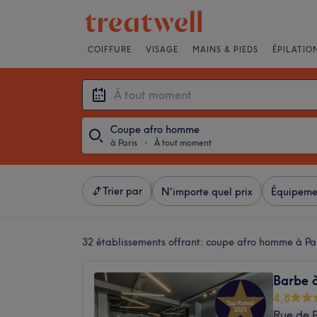
COIFFURE
VISAGE
MAINS & PIEDS
ÉPILATIO
Coupe afro homme
à Paris
・
À tout moment
Trier par
N'importe quel prix
Équipeme
32 établissements offrant:
coupe afro homme à Par
Barbe 
4,8
Rue de P