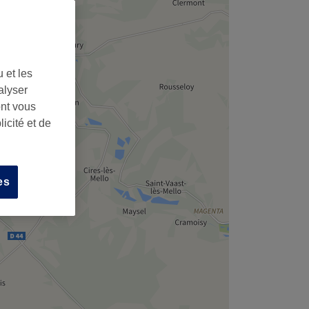
 et les
alyser
ont vous
icité et de
es