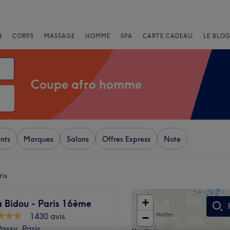
N
CORPS
MASSAGE
HOMME
SPA
CARTE CADEAU
LE BLOG
Coupe afro homme
nts
Marques
Salons
Offres Express
Note
is
+
à Bidou - Paris 16ème
1430 avis
−
assy, Paris