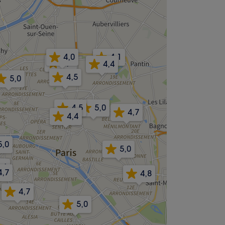
4,0
4,1
4,8
4,4
4,5
5,0
4,5
5,0
4,7
4,4
5,0
5,0
,4
4,7
4,8
4,7
5,0