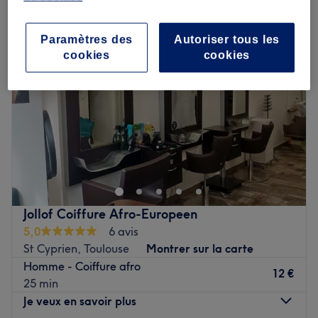
Paramètres des
Autoriser tous les
cookies
cookies
Jollof Coiffure Afro-Europeen
5,0
6 avis
St Cyprien, Toulouse
Montrer sur la carte
Homme - Coiffure afro
12 €
25 min
Je veux en savoir plus