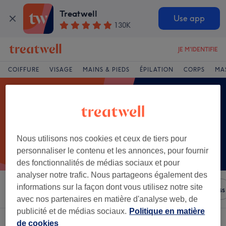
Treatwell
Use app
130K
JE M'IDENTIFIE
COIFFURE
VISAGE
MAINS & PIEDS
ÉPILATION
CORPS
MA
Nous utilisons nos cookies et ceux de tiers pour
personnaliser le contenu et les annonces, pour fournir
des fonctionnalités de médias sociaux et pour
analyser notre trafic. Nous partageons également des
informations sur la façon dont vous utilisez notre site
Trier par
N'importe quel prix
Salons
Offres Express
avec nos partenaires en matière d'analyse web, de
publicité et de médias sociaux.
Politique en matière
Un établissement offrant:
coupe afro homme à Toulouse
de cookies