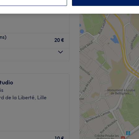
ns)
20 €
studio
is
d de la Liberté, Lille
S
est bien plus qu’un salon :
emium
, structuré autour de
10 €