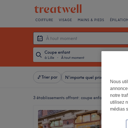
COIFFURE
VISAGE
MAINS & PIEDS
ÉPILATIO
Coupe enfant
à Lille
・
À tout moment
Trier par
N'importe quel prix
Salons
Nous util
annonces
notre tr
3 établissements offrant:
coupe enfant à Lille
utilisez 
médias s
MARKU
4,7
Rue du M