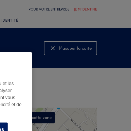
POUR VOTRE ENTREPRISE
JE M'IDENTIFIE
 IDENTITÉ
Masquer la carte
Montrer la carte
 et les
alyser
ont vous
icité et de
Rechercher dans cette zone
,
es