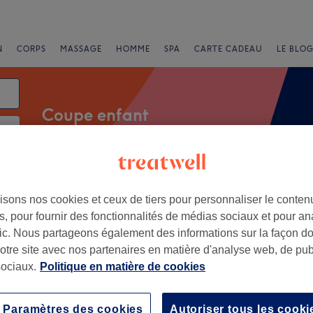
N
CORPS
MASSAGE
HOMME
SPA
CARTE CADEAU
LE BLOG
Coupe enfant
Offres Express
Note
isons nos cookies et ceux de tiers pour personnaliser le contenu
, pour fournir des fonctionnalités de médias sociaux et pour an
afic. Nous partageons également des informations sur la façon d
notre site avec nos partenaires en matière d'analyse web, de publ
ociaux.
Politique en matière de cookies
+
S PARIS
7 avis
−
Paramètres des cookies
Autoriser tous les cooki
olinel, Lille