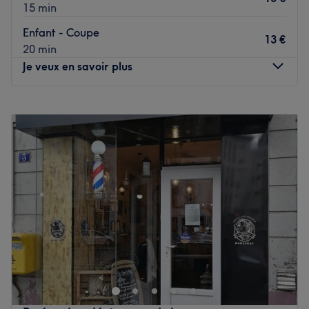
15 min
Enfant - Coupe
13 €
20 min
Je veux en savoir plus
Lundi
09:15
–
19:15
Mardi
09:15
–
19:15
Mercredi
09:15
–
19:15
Jeudi
09:15
–
19:15
Vendredi
09:15
–
19:15
Samedi
09:15
–
19:15
Dimanche
Fermé
Messieurs, poussez sans plus tarder les portes du Barber
29eme Rue Coiffure, votre coiffeur et barbier dans le 1er
arrondisselent de Lyon. Vous aurez l’occasion de vous
laisser aller entre les mains expertes de votre coiffeur
barbier Amor our un véritable barber service.