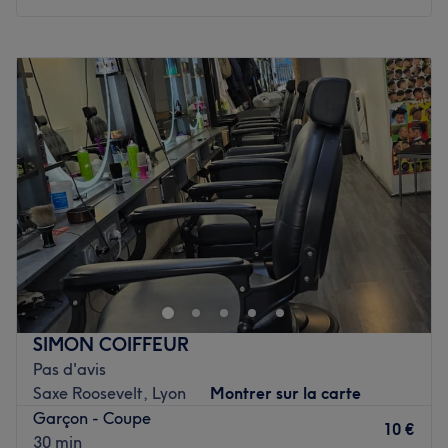
L’équipe
C'est Surbobo qui vous accueille chaleureusement dans
Lundi
10:00
–
19:00
ce salon.
Mardi
10:00
–
19:00
Mercredi
10:00
–
19:00
Nos coups de cœur :
Jeudi
10:00
–
19:00
L’atmosphère : le salon offre une ambiance conviviale et
Vendredi
10:00
–
19:00
cosy.
Samedi
10:00
–
19:00
La spécialité de l’établissement : la coiffure Afro.
Dimanche
Fermé
Voir le salon
Installé dans le 7ᵉ arrondissement de Lyon, venez
découvrir le salon de coiffure et institut Anaïa l'atelier
beauté ! On profite d'un agréable moment dans un lieu
joliment décoré où l'on se sent bien. Florence vous reçoit
avec le sourire pour vous proposer des prestations
SIMON COIFFEUR
personnalisées, spécialisées dans la coiffure afro, tout en
Pas d'avis
répondant à vos besoins. Savourez cet instant de détente
Saxe Roosevelt, Lyon
Montrer sur la carte
afin de sublimer et mettre en valeur votre chevelure et
Garçon - Coupe
votre beauté naturelle.
10 €
30 min