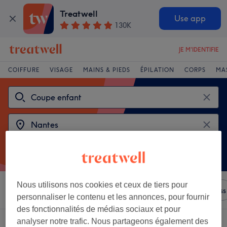
Treatwell
Use app
130K
JE M'IDENTIFIE
COIFFURE
VISAGE
MAINS & PIEDS
ÉPILATION
CORPS
MA
Nous utilisons nos cookies et ceux de tiers pour
Trier par
N'importe quel prix
Salons
Offres Express
personnaliser le contenu et les annonces, pour fournir
des fonctionnalités de médias sociaux et pour
analyser notre trafic. Nous partageons également des
2 établissements offrant:
coupe enfant près de Nantes