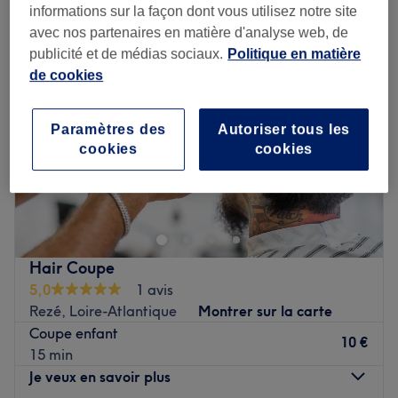
informations sur la façon dont vous utilisez notre site
avec nos partenaires en matière d'analyse web, de
publicité et de médias sociaux.
Politique en matière
de cookies
Paramètres des
Autoriser tous les
cookies
cookies
Hair Coupe
5,0
1 avis
Rezé, Loire-Atlantique
Montrer sur la carte
Coupe enfant
10 €
15 min
Je veux en savoir plus