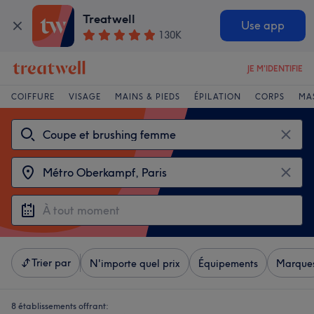
Treatwell
Use app
130K
JE M'IDENTIFIE
COIFFURE
VISAGE
MAINS & PIEDS
ÉPILATION
CORPS
MA
Trier par
N'importe quel prix
Équipements
Marque
8 établissements offrant: