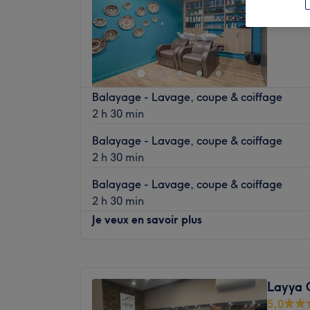
Quartier
Balayage - Lavage, coupe & coiffage
2 h 30 min
Balayage - Lavage, coupe & coiffage
2 h 30 min
Balayage - Lavage, coupe & coiffage
2 h 30 min
Je veux en savoir plus
Lundi
Fermé
Mardi
10:00
–
19:00
Layya 
Mercredi
10:00
–
19:00
5,0
Jeudi
10:00
–
19:00