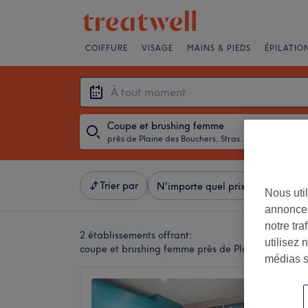
COIFFURE
VISAGE
MAINS & PIEDS
ÉPILATIO
Coupe et brushing femme
près de Plaine des Bouchers, Strasbourg
・
À tout mo
Trier par
N'importe quel prix
Salons
Nous util
annonces
notre tr
2 établissements offrant:
utilisez 
coupe et brushing femme près de Plaine des Bouch
médias s
Tg hair
4,9