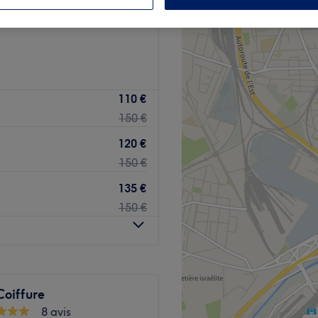
 de la Gare, Strasbourg
110 €
150 €
120 €
150 €
135 €
150 €
Coiffure
8 avis