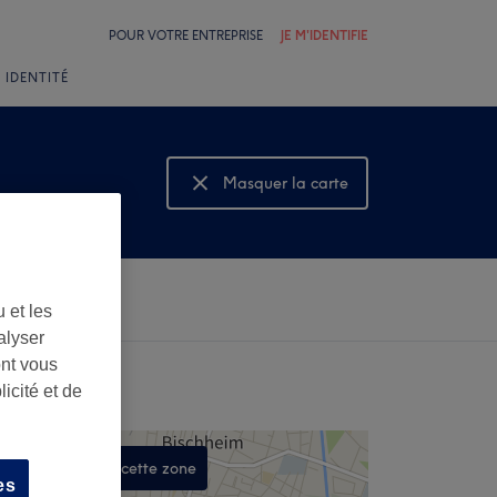
POUR VOTRE ENTREPRISE
JE M'IDENTIFIE
 IDENTITÉ
Masquer la carte
Montrer la carte
 et les
alyser
ont vous
icité et de
Rechercher dans cette zone
es