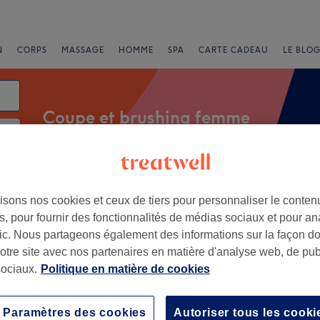
N
CORPS
MASSAGE
HOMME
SPA
CARTE CADEAU
LE BLOG
Coupe et brushing femme
ment
Offres Express
Note
isons nos cookies et ceux de tiers pour personnaliser le contenu
, pour fournir des fonctionnalités de médias sociaux et pour an
afic. Nous partageons également des informations sur la façon d
notre site avec nos partenaires en matière d'analyse web, de publ
ers, Strasbourg
ociaux.
Politique en matière de cookies
+
 design
Paramètres des cookies
Autoriser tous les cooki
115 avis
−