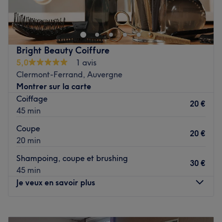
coiffure mixte installé à Bourganeuf, dans la Creuse.
Sylvie accueille sa clientèle dans une ambiance
conviviale pour des prestations réalisées avec soin. Pour
une coupe sur mesure, une coloration ou encore un soin
Bright Beauty Coiffure
capillaire, Sylvie s'entoure de marques de qualité comme
5,0
1 avis
L'Oréal professionnel ou Majirel. Du mardi au samedi,
Clermont-Ferrand, Auvergne
chez Coiffure Sylvie, on se détend tout en prenant soin de
Montrer sur la carte
sa chevelure grâce au savoir-faire de Sylvie.
Coiffage
20 €
Voir le salon
45 min
Coupe
20 €
20 min
Shampoing, coupe et brushing
30 €
45 min
Je veux en savoir plus
Lundi
Fermé
Mardi
09:30
–
19:00