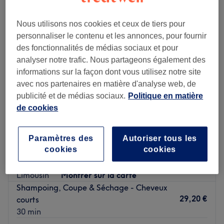
Nous utilisons nos cookies et ceux de tiers pour
personnaliser le contenu et les annonces, pour fournir
des fonctionnalités de médias sociaux et pour
analyser notre trafic. Nous partageons également des
informations sur la façon dont vous utilisez notre site
avec nos partenaires en matière d'analyse web, de
publicité et de médias sociaux.
Politique en matière
de cookies
Paramètres des
Autoriser tous les
Coiffure Sylvie
cookies
cookies
4,8
125 avis
Limousin
Montrer sur la carte
Shampoing, Coupe & Séchage - Cheveux
29,20 €
courts
30 min