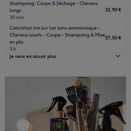
Shampoing, Coupe & Séchage - Cheveux
32,90 €
longs
30 min
Coloration ton sur ton sans ammoniaque -
Cheveux courts - Coupe - Shampoing & Mise
57,50 €
en plis
3 h
Je veux en savoir plus
Lundi
Fermé
Mardi
08:30
–
18:30
Mercredi
08:30
–
18:30
Jeudi
08:30
–
18:00
Vendredi
08:30
–
18:30
Samedi
08:30
–
15:00
Dimanche
Fermé
Bienvenue chez Coiffure Sylvie, un charmant salon de