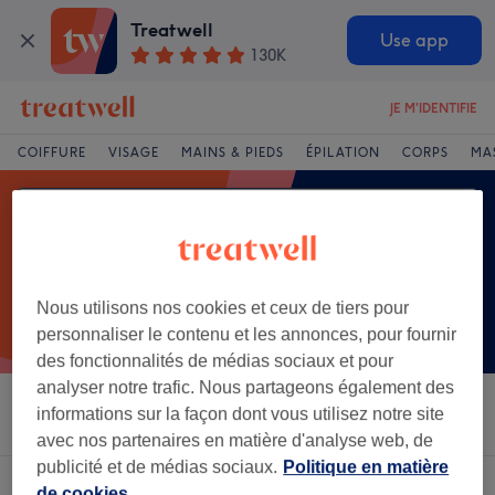
Treatwell
Use app
130K
JE M'IDENTIFIE
COIFFURE
VISAGE
MAINS & PIEDS
ÉPILATION
CORPS
MA
Nous utilisons nos cookies et ceux de tiers pour
personnaliser le contenu et les annonces, pour fournir
des fonctionnalités de médias sociaux et pour
analyser notre trafic. Nous partageons également des
informations sur la façon dont vous utilisez notre site
Trier par
Salons
Offres Express
Note
avec nos partenaires en matière d'analyse web, de
publicité et de médias sociaux.
Politique en matière
Un établissement offrant:
coupe frange à Centre-ville, Nantes
de cookies