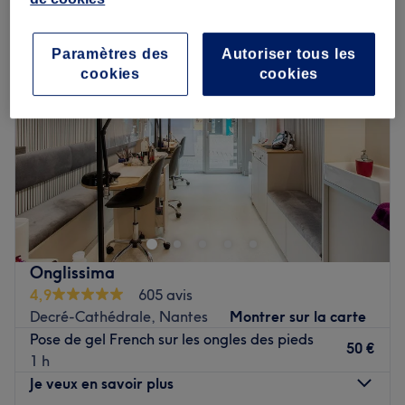
Paramètres des
Autoriser tous les
cookies
cookies
Onglissima
4,9
605 avis
Decré-Cathédrale, Nantes
Montrer sur la carte
Pose de gel French sur les ongles des pieds
50 €
1 h
Je veux en savoir plus