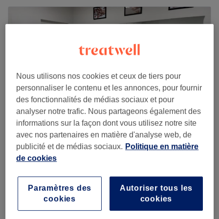
Nous utilisons nos cookies et ceux de tiers pour
personnaliser le contenu et les annonces, pour fournir
des fonctionnalités de médias sociaux et pour
analyser notre trafic. Nous partageons également des
informations sur la façon dont vous utilisez notre site
avec nos partenaires en matière d'analyse web, de
Belle et Bien
publicité et de médias sociaux.
Politique en matière
de cookies
3,6
4 avis
Rouen
Montrer sur la carte
Head Spa japonais
à partir de
80 €
Paramètres des
Autoriser tous les
45 min - 1 h 30 min
cookies
cookies
Je veux en savoir plus