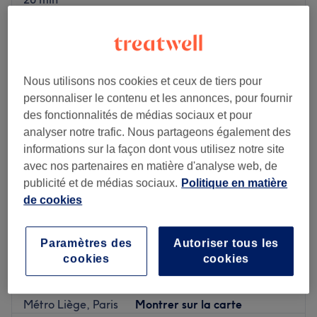
Je veux en savoir plus
Lundi
10:00
–
20:00
Mardi
10:00
–
20:00
Nous utilisons nos cookies et ceux de tiers pour
Mercredi
10:00
–
20:00
personnaliser le contenu et les annonces, pour fournir
Jeudi
10:00
–
20:00
des fonctionnalités de médias sociaux et pour
Vendredi
10:00
–
20:00
analyser notre trafic. Nous partageons également des
Samedi
10:00
–
20:00
informations sur la façon dont vous utilisez notre site
Dimanche
Fermé
avec nos partenaires en matière d'analyse web, de
publicité et de médias sociaux.
Politique en matière
Un salon chaleureux et mixte, niché en plein coeur de
de cookies
Paris dans le 9ème arrondissement :
Accès : station Blanche ligne 2 en métro
Paramètres des
Autoriser tous les
Coiffeur avec de l'expérience vous proposant tout type de
cookies
cookies
Planète Rasoir
prestations pour sublimer vos cheveux. Une esthéticienne
5,0
340 avis
est également présente pour répondre à tout vos besoins
Métro Liège, Paris
Montrer sur la carte
afin de parfaire votre mise en beauté.