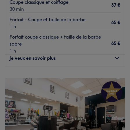
Coupe classique et coiffage
37 €
Bienvenue chez Pretty Beaute by Yvan !
30 min
Voir le salon
Forfait - Coupe et taille de la barbe
65 €
1 h
Forfait coupe classique + taille de la barbe
65 €
sabre
1 h
Je veux en savoir plus
Lundi
09:30
–
19:30
Mardi
09:30
–
19:30
Mercredi
09:30
–
19:30
Jeudi
09:30
–
19:30
Vendredi
09:30
–
19:30
Samedi
09:30
–
19:30
Dimanche
Fermé
Planète Rasoir est un barbershop situé à Paris, dans le 9e