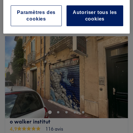
Coupe Homme
20 €
30 min
Paramètres des
Autoriser tous les
Je veux en savoir plus
cookies
cookies
Lundi
09:00
–
19:00
Mardi
10:00
–
20:00
Mercredi
09:00
–
20:00
Jeudi
09:00
–
20:00
Vendredi
09:00
–
20:00
Samedi
09:00
–
19:00
Dimanche
10:00
–
19:00
Bienvenue chez Jad’hair, un barbershop installé à
Montpellier, à proximité de la place de Phocée. Vous
serez accueilli dans un environnement chaleureux,
propice à la convivialité et au bien-être. Tout est mis en
place pour que vous puissiez vous détendre en profitant
o walker institut
d'une coupe de cheveux, d'un entretien de la barbe ou
4,9
116 avis
encore d'un défrisage.