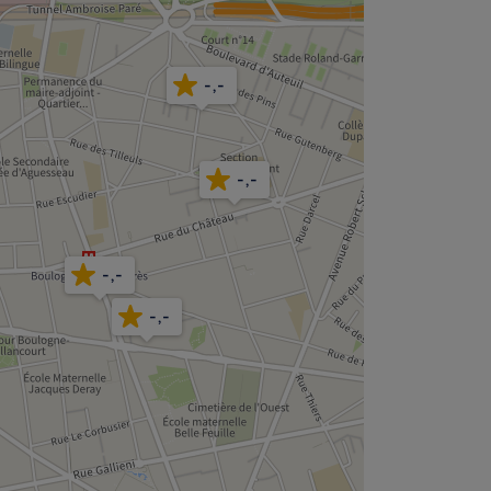
-,-
-,-
-,-
-,-