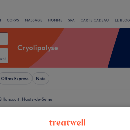
N
CORPS
MASSAGE
HOMME
SPA
CARTE CADEAU
LE BLOG
Cryolipolyse
ment
Offres Express
Note
Billancourt, Hauts-de-Seine
+
 I Beauté - Spa -
ur I BOULOGNE
−
307 avis