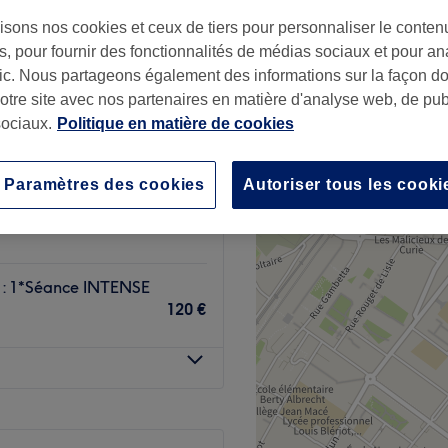
urt - Rives de Seine,
isons nos cookies et ceux de tiers pour personnaliser le contenu
e-Seine
, pour fournir des fonctionnalités de médias sociaux et pour an
afic. Nous partageons également des informations sur la façon d
notre site avec nos partenaires en matière d'analyse web, de publ
: 1*Séance EXPRESS
ociaux.
Politique en matière de cookies
80 €
Paramètres des cookies
Autoriser tous les cooki
: 1*Séance
100 €
: 1*Séance INTENSE
120 €