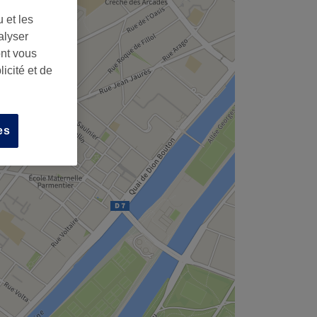
 et les
alyser
ont vous
icité et de
es