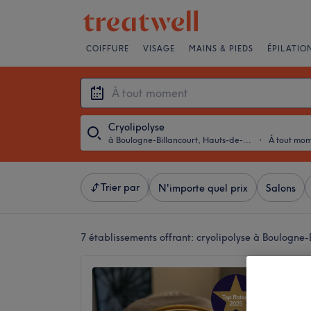
COIFFURE
VISAGE
MAINS & PIEDS
ÉPILATIO
Cryolipolyse
à Boulogne-Billancourt, Hauts-de-Seine
・
À tout mo
Trier par
N'importe quel prix
Salons
7 établissements offrant:
cryolipolyse à Boulogne-
BUBBLE
Mince
4,9