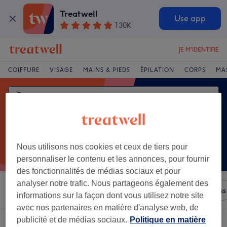
Treatwell
Use app
130K
JE M'IDENTIFIE
COIFFURE
VISAGE
MAINS & PIEDS
ÉPILATION
CORPS
MA
Nous utilisons nos cookies et ceux de tiers pour
personnaliser le contenu et les annonces, pour fournir
des fonctionnalités de médias sociaux et pour
analyser notre trafic. Nous partageons également des
Trier par
N'importe quel prix
Salons
Offres Express
informations sur la façon dont vous utilisez notre site
avec nos partenaires en matière d'analyse web, de
publicité et de médias sociaux.
Politique en matière
Un établissement offrant:
défrisage à Verdun sur Meuse, Lorraine