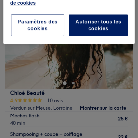
de cookies
Paramètres des
Autoriser tous les
cookies
cookies
Chloé Beauté
4,9
10 avis
Verdun sur Meuse, Lorraine
Montrer sur la carte
Mèches flash
25 €
40 min
Shampooing + coupe + coiffage
22 €