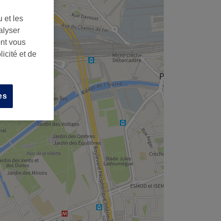
 et les
alyser
ont vous
icité et de
es