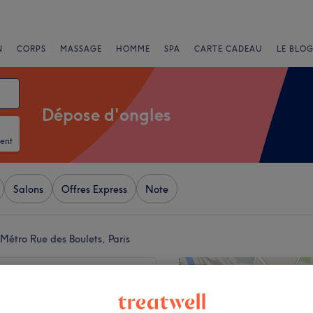
N
CORPS
MASSAGE
HOMME
SPA
CARTE CADEAU
LE BLOG
Dépose d'ongles
ent
Salons
Offres Express
Note
Métro Rue des Boulets, Paris
+
165 avis
−
 Rollin, Paris