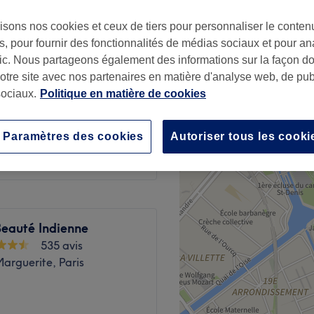
isons nos cookies et ceux de tiers pour personnaliser le contenu
, pour fournir des fonctionnalités de médias sociaux et pour an
afic. Nous partageons également des informations sur la façon d
notre site avec nos partenaires en matière d'analyse web, de publ
à partir de
15 €
ociaux.
Politique en matière de cookies
45 €
Paramètres des cookies
Autoriser tous les cooki
Beauté Indienne
535 avis
arguerite, Paris