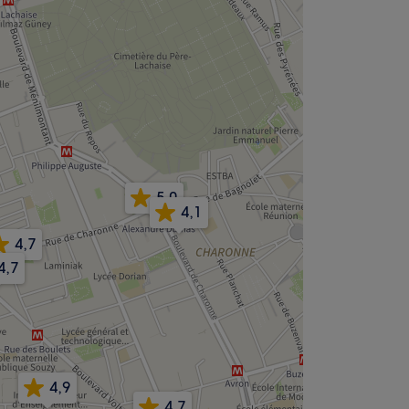
5,0
4,1
4,7
4,7
4,9
4,7