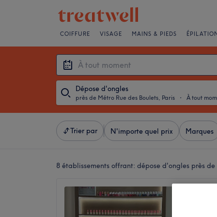
COIFFURE
VISAGE
MAINS & PIEDS
ÉPILATIO
Dépose d'ongles
près de Métro Rue des Boulets, Paris
・
À tout mom
Trier par
N'importe quel prix
Marques
8 établissements offrant:
dépose d'ongles près de 
Alichat
4,7
Av. Ledru