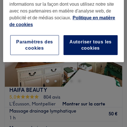
drainage lymphatique près de L’Écusson, Montpellier
informations sur la façon dont vous utilisez notre site
avec nos partenaires en matière d'analyse web, de
publicité et de médias sociaux.
Politique en matière
de cookies
Paramètres des
Autoriser tous les
cookies
cookies
HAIFA BEAUTY
5,0
804 avis
L’Écusson, Montpellier
Montrer sur la carte
Massage drainage lymphatique
50 €
1 h