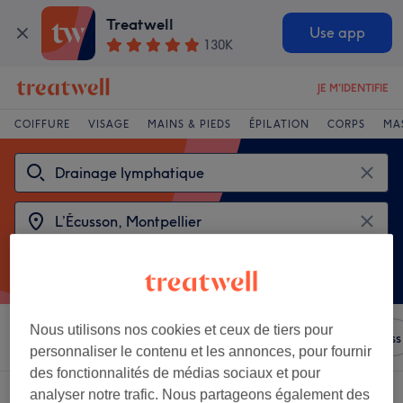
Treatwell
Use app
130K
JE M'IDENTIFIE
COIFFURE
VISAGE
MAINS & PIEDS
ÉPILATION
CORPS
MA
Nous utilisons nos cookies et ceux de tiers pour
Trier par
N'importe quel prix
Salons
Offres Express
personnaliser le contenu et les annonces, pour fournir
des fonctionnalités de médias sociaux et pour
2 établissements offrant:
analyser notre trafic. Nous partageons également des