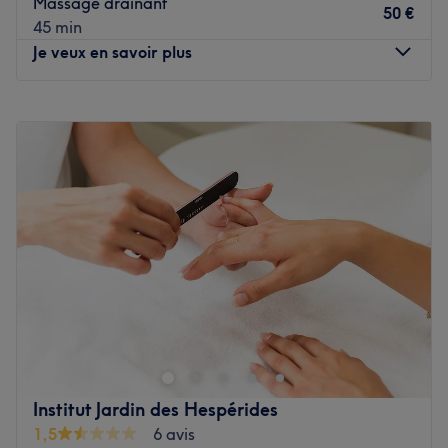
Massage drainant
50 €
45 min
Je veux en savoir plus
Lundi
09:00
–
16:00
Mardi
09:00
–
16:00
Mercredi
09:00
–
16:00
Jeudi
09:00
–
16:00
Vendredi
09:00
–
16:00
Samedi
09:00
–
12:00
Dimanche
Fermé
Haifa Beauty est un centre de bien-être et de relaxation
situé au cœur de Montpellier, où des mains expertes
n’auront qu’une envie : vous faire voyager et oublier le
tumulte du monde extérieur. Ici, un point d'honneur est
mis sur la création d’un moment confortable d’exception,
Institut Jardin des Hespérides
avec des protocoles de soins élaborés issus des traditions
1,5
6 avis
ancestrales africaines, une atmosphère et un cadre