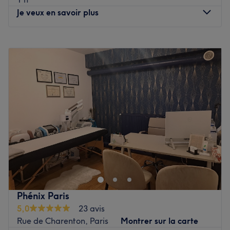
Je veux en savoir plus
Lundi
Fermé
Mardi
11:00
–
20:00
Mercredi
11:00
–
20:00
Jeudi
11:00
–
20:00
Vendredi
11:00
–
20:00
Samedi
11:00
–
20:00
Dimanche
Fermé
Détendez-vous chez Relaxation ds, un salon de massage
niché dans le 12e arrondissement de Paris. Alexandra
vous propose une sélection de massages relaxants et
thérapeutiques, offrant une véritable oasis de calme et
de sérénité pour apaiser corps et esprit.
Phénix Paris
5,0
23 avis
Transports publics les plus proches
Rue de Charenton, Paris
Montrer sur la carte
À huit minutes de l'arrêt de métro Porte de Charenton.