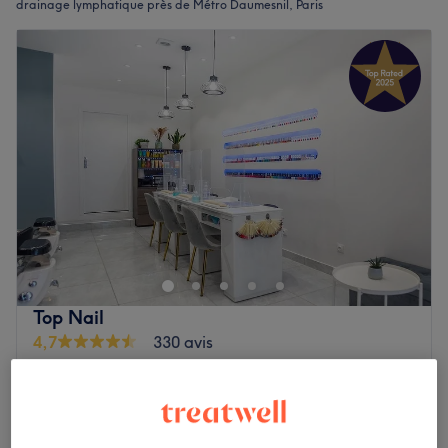
drainage lymphatique près de Métro Daumesnil, Paris
Top Nail
4,7
330 avis
Bercy, Paris
Montrer sur la carte
Séance de drainage lymphatique manuel
45 €
30 min