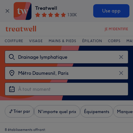
Treatwell
Use app
130K
JE M'IDENTIFIE
COIFFURE
VISAGE
MAINS & PIEDS
ÉPILATION
CORPS
MA
Trier par
N'importe quel prix
Équipements
Marque
8 établissements offrant: