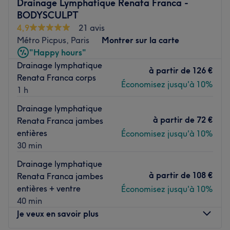
Drainage Lymphatique Renata Franca -
votre peau. Au programme : des épilations, des soins du
BODYSCULPT
visage, des massages ainsi que des beautés des mains et
4,9
21 avis
des pieds !
Métro Picpus, Paris
Montrer sur la carte
Transports publics les plus proches :
"Happy hours"
Drainage lymphatique
L'institut se situe à environ cinq minutes à pied des
à partir de
126 €
Renata Franca corps
stations de métro Porte de Charenton et Michel Bizot,
Économisez jusqu'à 10%
1 h
desservies par la ligne 8.
Drainage lymphatique
L’équipe :
à partir de
72 €
Renata Franca jambes
Barbara, Aiya et Jeanne se font un plaisir de vous
entières
Économisez jusqu'à 10%
accueillir et seront ravies de partager leur savoir-faire
30 min
pour vous faire profiter d'un agréable moment.
Drainage lymphatique
Nos coups de cœur :
à partir de
108 €
Renata Franca jambes
L’atmosphère : une ambiance conviviale dans un institut
entières + ventre
Économisez jusqu'à 10%
moderne où l’on se sent à l'aise.
40 min
Les spécialités de l’établissement : les soins du visage et
Je veux en savoir plus
du corps.
Le petit plus : le salon Alixe Fougères - Bizot 47 vous