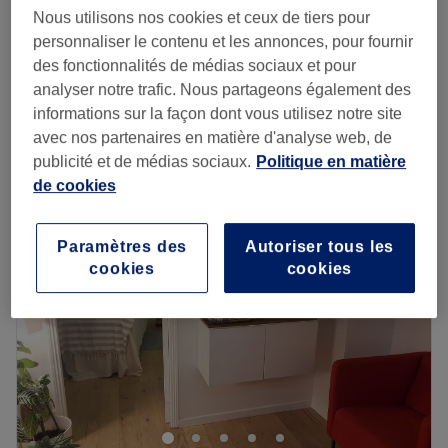
Massage minceur (30 min)
45 €
Nous utilisons nos cookies et ceux de tiers pour
30 min
personnaliser le contenu et les annonces, pour fournir
Massage minceur (1h)
des fonctionnalités de médias sociaux et pour
75 €
1 h
analyser notre trafic. Nous partageons également des
Je veux en savoir plus
informations sur la façon dont vous utilisez notre site
avec nos partenaires en matière d'analyse web, de
publicité et de médias sociaux.
Politique en matière
Lundi
10:00
–
20:00
de cookies
Mardi
10:00
–
20:00
Mercredi
10:00
–
20:00
Jeudi
10:00
–
20:00
Paramètres des
Autoriser tous les
Vendredi
10:00
–
20:00
cookies
cookies
Samedi
10:00
–
20:00
Dimanche
10:00
–
20:00
Idéalement situé dans le 12ᵉ arrondissement de Paris, tout
près du métro Dugommier, Top Nail est un bar à ongles
et institut de beauté à l'ambiance conviviale et
décontractée. L'équipe de professionnelles vous accueille