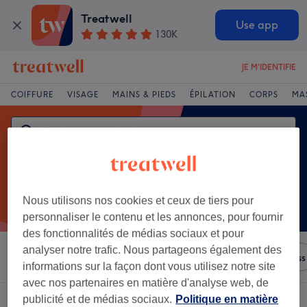
Treatwell
Use app
130K
JE M'IDENTIFIE
COIFFURE
VISAGE
MAINS & PIEDS
ÉPILATION
CORPS
MA
Nous utilisons nos cookies et ceux de tiers pour
personnaliser le contenu et les annonces, pour fournir
des fonctionnalités de médias sociaux et pour
analyser notre trafic. Nous partageons également des
Trier par
N'importe quel prix
Salons
Offres Express
informations sur la façon dont vous utilisez notre site
avec nos partenaires en matière d'analyse web, de
publicité et de médias sociaux.
Politique en matière
Un établissement offrant:
drainage lymphatique à Metz