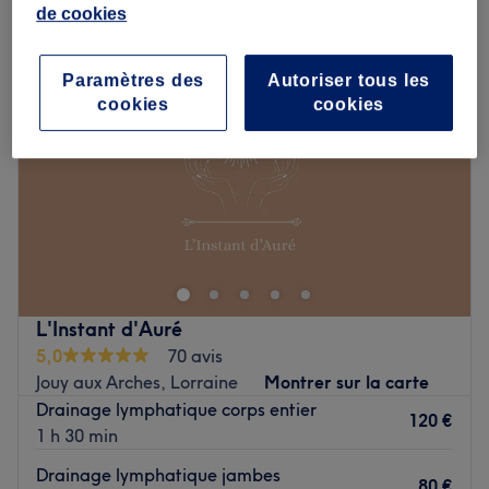
de cookies
Paramètres des
Autoriser tous les
cookies
cookies
L'Instant d'Auré
5,0
70 avis
Jouy aux Arches, Lorraine
Montrer sur la carte
Drainage lymphatique corps entier
120 €
1 h 30 min
Drainage lymphatique jambes
80 €