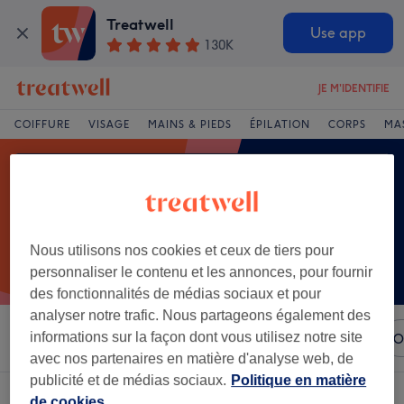
Treatwell
Use app
130K
JE M'IDENTIFIE
COIFFURE
VISAGE
MAINS & PIEDS
ÉPILATION
CORPS
MA
Nous utilisons nos cookies et ceux de tiers pour
personnaliser le contenu et les annonces, pour fournir
des fonctionnalités de médias sociaux et pour
analyser notre trafic. Nous partageons également des
informations sur la façon dont vous utilisez notre site
Trier par
N'importe quel prix
Marques
Salons
O
avec nos partenaires en matière d'analyse web, de
publicité et de médias sociaux.
Politique en matière
Un établissement offrant:
de cookies