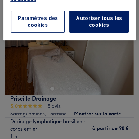
drainage lymphatique à Sarreguemines, Lorraine
Paramètres des
Autoriser tous les
cookies
cookies
Priscille Drainage
5,0
5 avis
Sarreguemines, Lorraine
Montrer sur la carte
Drainage lymphatique bresilien -
à partir de
90 €
corps entier
1 h