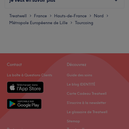
Treatwell
Lundi
France
Hauts-de-France
09:00
Nord
–
19:00
>
>
>
>
Métropole Européenne de Lille
Mardi
Tourcoing
09:00
–
19:00
>
Mercredi
09:00
–
19:00
Jeudi
09:00
–
19:00
Vendredi
09:00
–
19:00
Samedi
09:00
–
12:00
Dimanche
Fermé
Contact
Découvrez
La Divine Maison de Beauté est une adresse
La boîte à Questions Clients
Guide des soins
confidentielle à Tourcoing, entièrement dédiée au visage.
Le blog IDENTITÉ
Kobido, drainage lymphatique du visage, Shiatsu facial
Carte Cadeau Treatwell
et rituels sensoriels s’y rencontrent dans des soins pensés
avec précision, selon l’état de la peau comme l’état du
S'inscrire à la newsletter
moment.
Le glossaire de Treatwell
La Divine Maison de Beauté a été créée par Christelle,
Sitemap
facialiste diplômée d’État. La Divine défend une