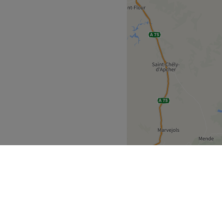
et expertise pour des soins
Voir le salon
idéal pour une détente
té du regard, l'onglerie,
et le maquillage.
Voir le salon