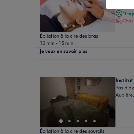
Etienne
"Hap
Chez
Épilation à la cire des bras
10 min - 15 min
Je veux en savoir plus
Lundi
Fermé
Mardi
Fermé
Institu
Mercredi
Fermé
Pas d'av
Jeudi
Fermé
Aubière
Vendredi
Fermé
Samedi
Fermé
Dimanche
10:00
–
10:15
Bienvenue chez KGB Esthetique, situé à Firm
Épilation à la cire des sourcils
vos besoins beauté. Vous serez reçu chez 