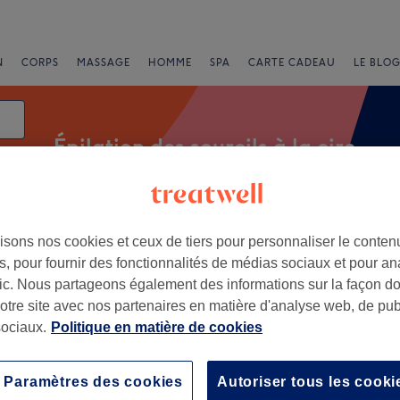
N
CORPS
MASSAGE
HOMME
SPA
CARTE CADEAU
LE BLOG
Épilation des sourcils à la cire
isons nos cookies et ceux de tiers pour personnaliser le contenu
Offres Express
Note
, pour fournir des fonctionnalités de médias sociaux et pour an
afic. Nous partageons également des informations sur la façon d
la cire près de Auvergne
notre site avec nos partenaires en matière d'analyse web, de publ
ociaux.
Politique en matière de cookies
+
thetique
4 avis
−
Paramètres des cookies
Autoriser tous les cooki
ctor-sur-Loire, Saint-