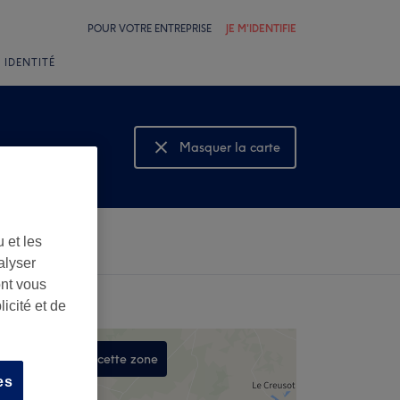
POUR VOTRE ENTREPRISE
JE M'IDENTIFIE
 IDENTITÉ
Masquer la carte
Montrer la carte
 et les
alyser
ont vous
icité et de
Rechercher dans cette zone
es
,