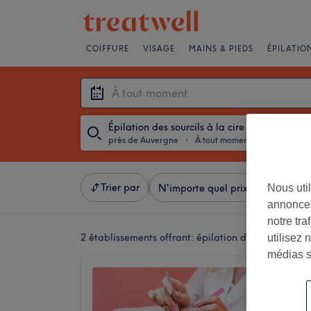
COIFFURE
VISAGE
MAINS & PIEDS
ÉPILATIO
Épilation des sourcils à la cire
près de Auvergne
・
À tout moment
Trier par
Nous util
N'importe quel prix
Salons
annonces
notre tr
2 établissements offrant:
épilation des sourcils à 
utilisez 
médias s
KGB Es
5,0
Saint-Vi