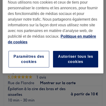
Nous utilisons nos cookies et ceux de tiers pour
personnaliser le contenu et les annonces, pour fournir
des fonctionnalités de médias sociaux et pour
analyser notre trafic. Nous partageons également des
informations sur la façon dont vous utilisez notre site
avec nos partenaires en matière d'analyse web, de
publicité et de médias sociaux.
Politique en matière
de cookies
Paramètres des
Autoriser tous les
cookies
cookies
Sophie Coiff'
5,0
1 avis
Rue de Flandre
Montrer sur la carte
Épilation à la cire des bras et des
à partir de
10 €
aisselles
10 min - 30 min