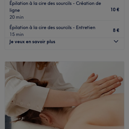
Épilation à la cire des sourcils - Création de
10 €
ligne
20 min
Épilation à la cire des sourcils - Entretien
8 €
15 min
Je veux en savoir plus
Lundi
Fermé
Mardi
09:00
–
18:00
Mercredi
09:00
–
18:00
Jeudi
09:00
–
18:00
Vendredi
09:00
–
18:00
Samedi
09:00
–
16:30
Dimanche
Fermé
Sophie Coiff', situé à Cornil, est un salon de coiffure
mixte spécialisé dans la coiffure homme et femme ainsi
que dans les soins esthétiques. Dirigé par Sophie, ce