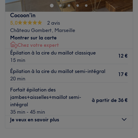
professionnels pour sublimer votre beauté.
L’équipe :
Cocoon'in
5,0
2 avis
Morgane, experte en esthétique, offre des soins
Château Gombert, Marseille
personnalisés et professionnels adaptés aux besoins de
Montrer sur la carte
chaque cliente.
Chez votre expert
Nos coups de cœur :
Épilation à la cire du maillot classique
12 €
L’atmosphère :
un environnement cocooning qui assure
15 min
une expérience de beauté agréable et relaxante.
Épilation à la cire du maillot semi-intégral
Les spécialités de l’établissement :
spécialisé dans
17 €
20 min
l'esthétique en tout genre.
Voir le salon
Forfait épilation des
jambes+aisselles+maillot semi-
à partir de
36 €
intégral
35 min - 45 min
Je veux en savoir plus
Lundi
08:00
–
09:00