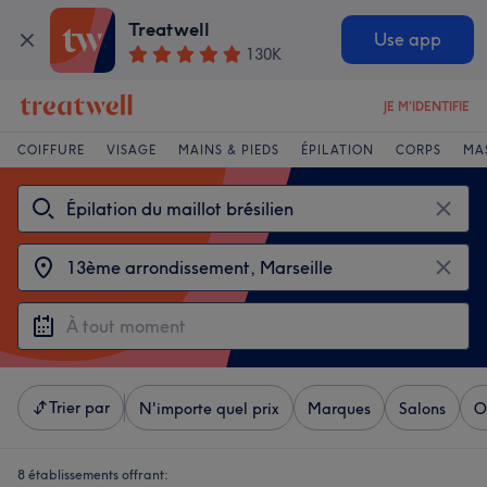
Treatwell
Use app
130K
JE M'IDENTIFIE
COIFFURE
VISAGE
MAINS & PIEDS
ÉPILATION
CORPS
MA
Trier par
N'importe quel prix
Marques
Salons
O
8 établissements offrant: