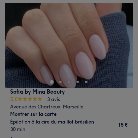
Mardi
Fermé
Mercredi
Fermé
Jeudi
Fermé
Vendredi
Fermé
Samedi
Fermé
Dimanche
Fermé
Bienvenue chez Cocoon'in situé dans le 13e
arrondissement de Marseille. Oubliez vos soucis du
quotidien et prenez le temps de reposer votre corps et
votre esprit grâce à des prestations sur mesure adaptées
à vos besoins.
Sofia by Mina Beauty
5,0
3 avis
Transport public le plus proche :
Avenue des Chartreux, Marseille
L'arrêt de bus Bara Prats (ligne 1) est à neuf minutes à
Montrer sur la carte
pied.
Épilation à la cire du maillot brésilien
15 €
30 min
L’équipe :