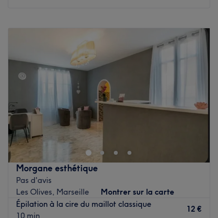
chaque client.
Lundi
09:00
–
19:00
Nos coups de cœur :
Mardi
09:00
–
19:00
L’atmosphère :
une ambiance calme et très intimiste dans
Mercredi
Fermé
un salon reposant.
Jeudi
09:00
–
19:00
Les spécialités de l’établissement : l'onglerie, les soins du
Vendredi
09:00
–
19:00
visage et du corps.
Samedi
09:00
–
19:00
Voir le salon
Dimanche
Fermé
Ts beauty est un institut de beauté installé dans le 11e
arrondissement de Marseille. Profitez d'un moment rien
qu'à vous grâce à des soins sur mesure effectués avec
professionnalisme. Que ce soit pour une pause bien-être
rapide ou une journée de cocooning, le salon met l'accent
Morgane esthétique
sur les soins et garantit une expérience mémorable.
Pas d'avis
Les Olives, Marseille
Montrer sur la carte
Transports publics les plus proches
Épilation à la cire du maillot classique
Le salon est situé à cinq minutes à pied de l'arrêt de bus
12 €
10 min