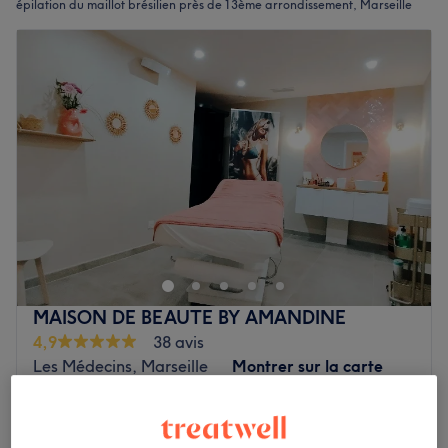
épilation du maillot brésilien près de 13ème arrondissement, Marseille
MAISON DE BEAUTE BY AMANDINE
4,9
38 avis
Les Médecins, Marseille
Montrer sur la carte
Épilation maillot classique
10 €
20 min