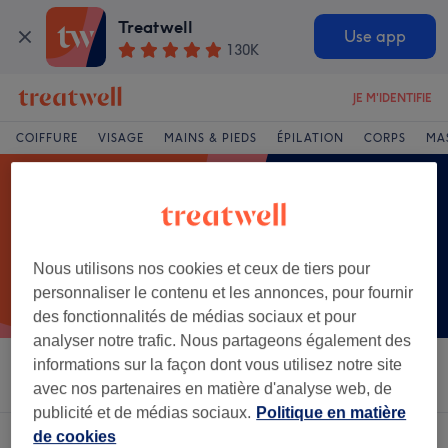
Treatwell
Use app
130K
JE M'IDENTIFIE
COIFFURE
VISAGE
MAINS & PIEDS
ÉPILATION
CORPS
MA
Nous utilisons nos cookies et ceux de tiers pour
personnaliser le contenu et les annonces, pour fournir
des fonctionnalités de médias sociaux et pour
analyser notre trafic. Nous partageons également des
informations sur la façon dont vous utilisez notre site
Trier par
Salons
Offres Express
Note
avec nos partenaires en matière d'analyse web, de
publicité et de médias sociaux.
Politique en matière
de cookies