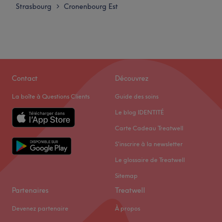
Strasbourg
Cronenbourg Est
>
Contact
Découvrez
La boîte à Questions Clients
Guide des soins
Le blog IDENTITÉ
Carte Cadeau Treatwell
S'inscrire à la newsletter
Le glossaire de Treatwell
Sitemap
Partenaires
Treatwell
Devenez partenaire
À propos