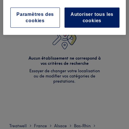
Paramètres des
Autoriser tous les
cookies
cookies
Aucun établissement ne correspond à
vos critères de recherche
Essayer de changer votre localisation
ou de modifier vos catégories de
prestations.
Treatwell
France
Alsace
Bas-Rhin
>
>
>
>