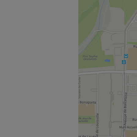
 situé à La Paillade, dans
on simple, sobre et chic
e est conçu pour votre plus
z-vous à l’aise en dégustant
tez-en pour vous détendre
illante qui vous reçoit. Ces
ndres besoins et font de leur
e. Elles vous chouchoutent
de mettre en valeur votre
le au pluriel et éléments
ues.
du visage express ou profond,
 une séance de microblading
rez de la douceur à votre