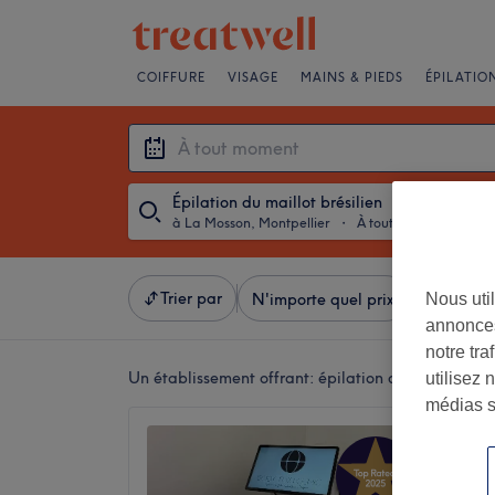
COIFFURE
VISAGE
MAINS & PIEDS
ÉPILATIO
Épilation du maillot brésilien
à La Mosson, Montpellier
・
À tout moment
Trier par
Nous util
N'importe quel prix
Marques
annonces
notre tr
Un établissement offrant:
épilation du maillot bré
utilisez 
médias s
L’art d
4,9
Montpel