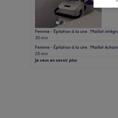
Métropo
Femme - Épilation à la cire : Maillot intégr
30 min
Femme - Épilation à la cire : Maillot échan
25 min
Je veux en savoir plus
Lundi
Fermé
Mardi
10:00
–
18:00
Mercredi
Fermé
Jeudi
10:00
–
18:00
Vendredi
10:00
–
18:00
Samedi
10:00
–
18:00
Dimanche
Fermé