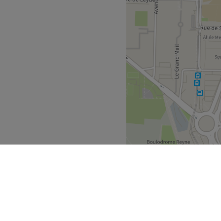
pour un résultat optimal.
’Art de la beauté !
oir vous présenter seule au
Voir le salon