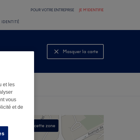
POUR VOTRE ENTREPRISE
JE M'IDENTIFIE
 IDENTITÉ
Masquer la carte
Montrer la carte
 et les
alyser
ont vous
icité et de
Rechercher dans cette zone
es
,