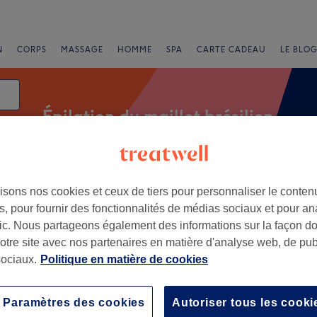
N
CORPS
MASSAGE
HOMME
SPA
CARTE CADEAU
LE BLOG
Épilation du maillot brésilien
isons nos cookies et ceux de tiers pour personnaliser le contenu
Salons
Offres Express
Note
, pour fournir des fonctionnalités de médias sociaux et pour an
afic. Nous partageons également des informations sur la façon d
silien à La Mosson, Montpellier
notre site avec nos partenaires en matière d'analyse web, de publ
ociaux.
Politique en matière de cookies
+
e la beauté
2604 avis
−
Paramètres des cookies
Autoriser tous les cooki
lier Méditerranée