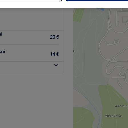
le
al
20 €
cré
14 €